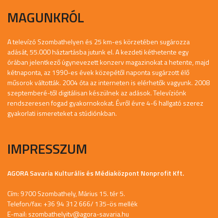
MAGUNKRÓL
A televízó Szombathelyen és 25 km-es körzetében sugározza
adását, 55.000 háztartásba jutunk el. A kezdeti kéthetente egy
órában jelentkező úgynevezett konzerv magazinokat a hetente, majd
kétnaponta, az 1990-es évek közepétől naponta sugárzott élő
műsorok váltották. 2004 óta az interneten is elérhetők vagyunk. 2008
szeptemberé-től digitálisan készülnek az adások. Televíziónk
rendszeresen fogad gyakornokokat. Évről évre 4-6 hallgató szerez
gyakorlati ismereteket a stúdiónkban.
IMPRESSZUM
AGORA Savaria Kulturális és Médiaközpont Nonprofit Kft.
Cím: 9700 Szombathely, Márius 15. tér 5.
Telefon/fax: +36 94 312 666/ 135-ös mellék
E-mail:
szombathelyitv@agora-savaria.hu