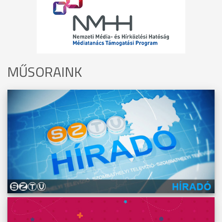
MŰSORAINK