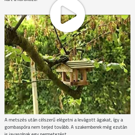
Elszáradt ágak, sebes hajtások, mézgásodás. Monília
fertőzte meg a meggyfát. A kórokozó a virágzáskor
támadta meg a növényt.
A csonthéjas gyümölcsöket, például a barackot és a szilvát is
veszélyezteti ez a betegség, de nem kíméli. Aki nem
védekezett lemosó permetezéssel még rügypattanás előtt,
az már csak a metszőollóban bízhat - mondja a szakember.
Az elhalt részeket le kell vágni, mert az tovább fertőzheti a
növényt.
Soós Péter - tanár, Herman Ottó szakképző iskola
"Termőtestek is képződnek az elhalt részeken, ami száraz
időben nem jellemző, de ha csapadékos idő van, megjelenik."
A metszés után célszerű elégetni a levágott ágakat, így a
gombaspóra nem terjed tovább. A szakemberek még ezután
is javasolnak egy permetezést.