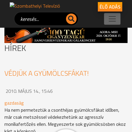
ÉLŐ ADÁS
HÍREK
VÉDJÜK A GYÜMÖLCSFÁKAT!
2010. MÁJUS 14., 15:46
gazdaság
Ha nem permeteztük a csonthéjas gyümölcsfákat időben,
már csak metszéssel védekezhetünk az agresszív
moníliafertőzés ellen. Megyeszerte sok gyümölcsösben okoz
kárt a kórokozó.