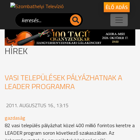
ÉLŐ ADÁS
HÍREK
VASI TELEPÜLÉSEK PÁLYÁZHATNAK A
LEADER PROGRAMRA
2011. AUGUSZTUS 16., 13:15
gazdaság
82 vasi település pályázhat közel 400 millió forintos keretre a
LEADER program soron következő szakaszában. Az