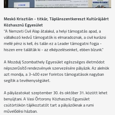
ünnepét, hogy így is növeljék a település turisztikai
vonzerejét.
Meskó Krisztián - titkár, Táplánszentkereszt Kultúrájáért
Közhasznú Egyesület
"A Nemzeti Civil Alap átalakul, a helyi támogatás apad, a
vállalkozó kedvű támogatók is elmaradoznak, a civil kurázsi
mellé pénz is kell, és talán ez a Leader támogatni fogja -
hiszen erre találták ki - az elképzeléseinket, ebben bízunk."
A Mozdulj Szombathely Egyesület egészséges életmódot
népszerűsítő rendezvények szervezésére pályázik. Az alelnök
azt mondja, a 3-400 ezer forintos támogatások nagyban
segítik a tevékenységüket.
A pályázatokat szeptember 30. és október 31. között lehet
benyújtani. A Vasi Őrtorony Közhasznú Egyesület
csütörtökön tájékoztatót tart a pályázóknak a rumi
művelődési házban.