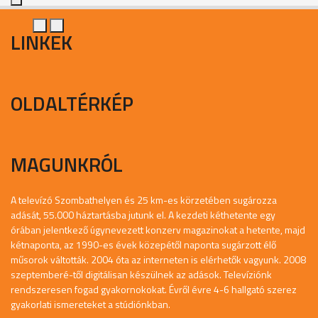
LINKEK
OLDALTÉRKÉP
MAGUNKRÓL
A televízó Szombathelyen és 25 km-es körzetében sugározza
adását, 55.000 háztartásba jutunk el. A kezdeti kéthetente egy
órában jelentkező úgynevezett konzerv magazinokat a hetente, majd
kétnaponta, az 1990-es évek közepétől naponta sugárzott élő
műsorok váltották. 2004 óta az interneten is elérhetők vagyunk. 2008
szeptemberé-től digitálisan készülnek az adások. Televíziónk
rendszeresen fogad gyakornokokat. Évről évre 4-6 hallgató szerez
gyakorlati ismereteket a stúdiónkban.