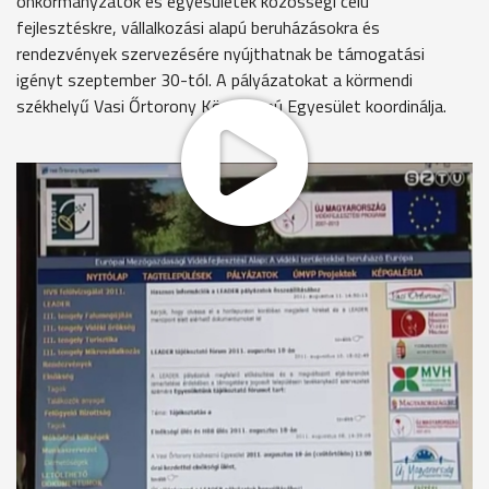
önkormányzatok és egyesületek közösségi célú
fejlesztéskre, vállalkozási alapú beruházásokra és
rendezvények szervezésére nyújthatnak be támogatási
igényt szeptember 30-tól. A pályázatokat a körmendi
székhelyű Vasi Őrtorony Közhasznú Egyesület koordinálja.
A 60-as években épült a táplánszentkereszti Művelődési Ház,
azóta nem volt komolyabb átalakítás, az épület felújításra,
bővítésre szorul. Sok egyesület és klub tartja itt
összejöveteleit, egyre több a rendezvény is, a termet kinőtte
a falu.
A Táplánszentkereszt Kultúrájáért Közhasznú Egyesület
először pályázik a Leader programban, 15-20 millió forint
kellene a kultúrház átalakítására. Akadálymentesítenének,
felújítanák a vizesblokkokat, kicserélnék a tetőt és egy új
próbatermet toldanának az épülethez. Egy másik pályázat
révén több naposra bővítenék a medvehagyma virágzás