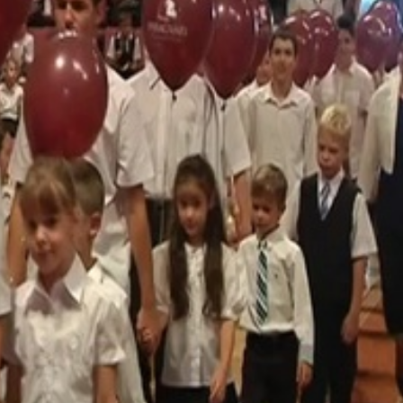
 szavaival köszöntötte a résztvevőket, majd a város
zásokról,amelyek a nevelőmunkát és a pedagógusok bérezés
tősen emelkedik a tanárok bére.Átlagosan plusz négyhavi b
endőben a város 80 millió forintot költött oktatási intézmé
lynek segítségével megújulhatott a Játéksziget Óvoda, a Kan
esülhet.
,
 kisdiák várta ,és képzelte el,milyen lesz az iskola!
ulás."
ola
s a legfontosabb számára a gyermek.Úgyhogy onnantól kezd