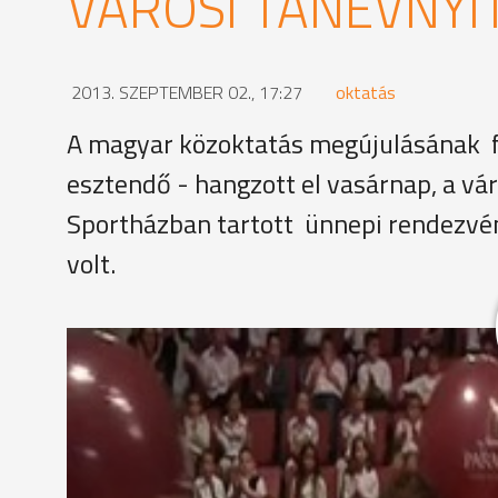
VÁROSI TANÉVNYI
2013. SZEPTEMBER 02., 17:27
oktatás
A magyar közoktatás megújulásának f
esztendő - hangzott el vasárnap, a vá
Sportházban tartott ünnepi rendezvén
volt.
Színes lufikkal, kicsit megilletődve vonultak be az
az új tanévet az intézményben.
"Az iskola dolga, hogy megtanítson bennünket, hogy
étvágyunkat,hogy megtanítson bennünket a jól vég