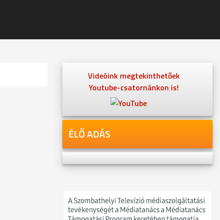
Videóink megtekinthetőek
Youtube-csatornánkon is!
ÉLŐ ADÁS