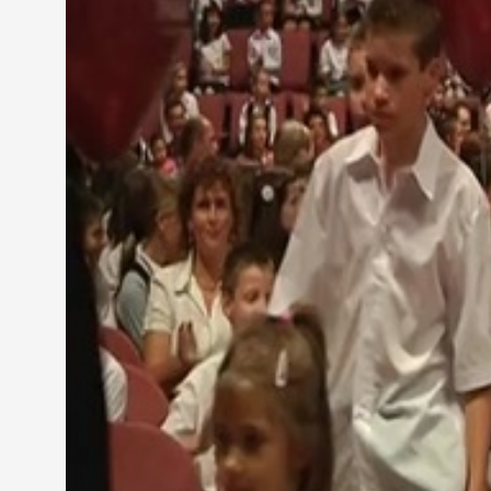
Vas megye kormánymegbízottja Szentgyörgyi Albert
polgármestere szólt az új tanévben várható válto
érintik.
"A pedagógus életpálya modell bevezetésével jelen
a pedagógusoknak."
Puskás Tivadar szólt arról is, hogy az elmúlt eszt
felújítására és kiemelte azt a két pályázatot, ame
Gimnáziumban pedig természettudományi labor lét
"Nagyon vártam ezt a percet,hogy kisdiák lehessek
társaimmal reggelente iskolába mehessek."
Ezt a percet a Paragvári Iskolában ezévben 94 elsős
"Szerintem jó lesz...És mi lesz benne a jó? Hát a tan
Kőváriné Fekete Marietta, igazgató, Paragvári Isk
A pedagógus rugalmas, a pedagógus felkészült- é