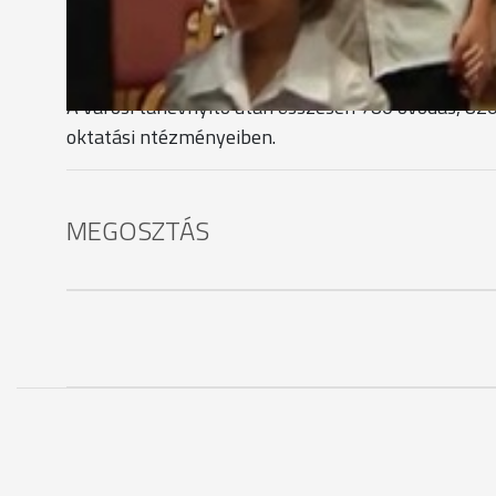
hogy a gyerekek benépesítik az iskolát-természete
gyerekek érdekét,szempontjait szem előtt tartva a
A városi tanévnyitó után összesen 780 óvodás, 82
oktatási ntézményeiben.
MEGOSZTÁS