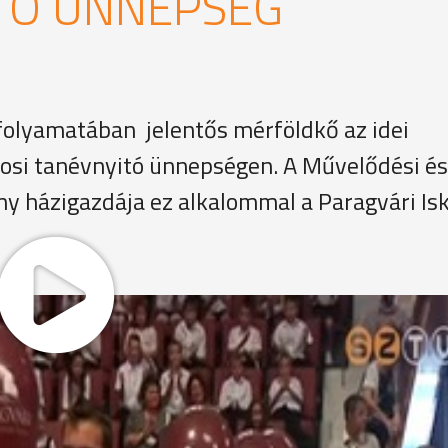
TÓ ÜNNEPSÉG
olyamatában jelentős mérföldkő az idei
rosi tanévnyitó ünnepségen. A Művelődési és
y házigazdája ez alkalommal a Paragvári Is
 ünnepségre a Paragvári Iskola elsősei. Velük együtt 700-an
an kell tanulnunk.Hogy felkeltse a tudás iránti
zett munka örömére és az alkotás izgalmára."