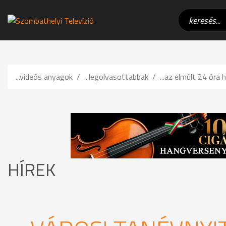
...videós anyagok
...legolvasottabbak
...az elmúlt 24 óra h
HÍREK