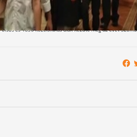
sen igazodva az új törvényi előírásokhoz-de legfőképpen a
 tudásunk legjavát átadva próbálunk dolgozni.
0 elsős és 1630 közéiskolás diák kezdte meg az évet Szom