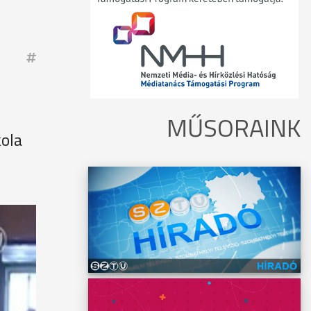
MŰSORAINK
kola
 kezdik