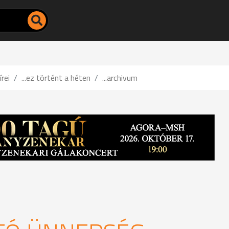
írei
...ez történt a héten
...archivum