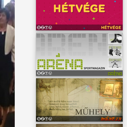
ét is
ér jut
nyeinek
izsai
ve,