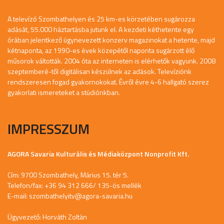
A televízó Szombathelyen és 25 km-es körzetében sugározza
adását, 55.000 háztartásba jutunk el. A kezdeti kéthetente egy
órában jelentkező úgynevezett konzerv magazinokat a hetente, majd
kétnaponta, az 1990-es évek közepétől naponta sugárzott élő
műsorok váltották. 2004 óta az interneten is elérhetők vagyunk. 2008
szeptemberé-től digitálisan készülnek az adások. Televíziónk
rendszeresen fogad gyakornokokat. Évről évre 4-6 hallgató szerez
gyakorlati ismereteket a stúdiónkban.
IMPRESSZUM
AGORA Savaria Kulturális és Médiaközpont Nonprofit Kft.
Cím: 9700 Szombathely, Márius 15. tér 5.
Telefon/fax: +36 94 312 666/ 135-ös mellék
E-mail:
szombathelyitv@agora-savaria.hu
Ügyvezető: Horváth Zoltán