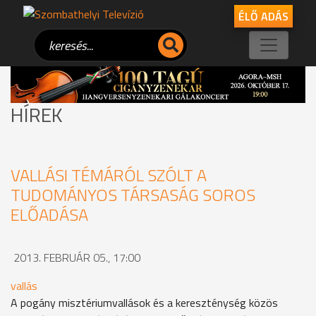
ÉLŐ ADÁS
HÍREK
VALLÁSI TÉMÁRÓL SZÓLT A
TUDOMÁNYOS TÁRSASÁG SOROS
ELŐADÁSA
2013. FEBRUÁR 05., 17:00
vallás
A pogány misztériumvallások és a kereszténység közös