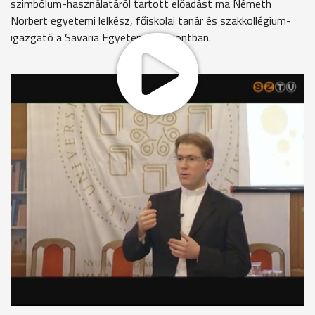
szimbólum-használatáról tartott előadást ma Németh
Norbert egyetemi lelkész, főiskolai tanár és szakkollégium-
igazgató a Savaria Egyetemi Központban.
A felolvasóülést a Szombathelyi Tudományos Társaság és a
tudományos akadémia Vas megyei Testülete szervezte. Az
előadást a Szombathelyi Televízió rögzítette és február 13-
án műsorra tűzi.
MEGOSZTÁS