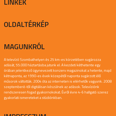
LINKEK
OLDALTÉRKÉP
MAGUNKRÓL
A televízó Szombathelyen és 25 km-es körzetében sugározza
adását, 55.000 háztartásba jutunk el. A kezdeti kéthetente egy
órában jelentkező úgynevezett konzerv magazinokat a hetente, majd
kétnaponta, az 1990-es évek közepétől naponta sugárzott élő
műsorok váltották. 2004 óta az interneten is elérhetők vagyunk. 2008
szeptemberé-től digitálisan készülnek az adások. Televíziónk
rendszeresen fogad gyakornokokat. Évről évre 4-6 hallgató szerez
gyakorlati ismereteket a stúdiónkban.