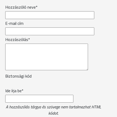
Hozzászóló neve*
E-mail cím
Hozzászólás*
Biztonsági kód
Ide írja be*
A hozzászólás tárgya és szövege nem tartalmazhat HTML
kódot.