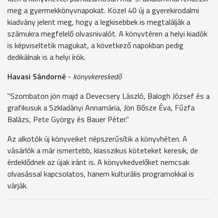
meg a gyermekkönyvnapokat. Közel 40 új a gyerekirodalmi
kiadvány jelent meg, hogy a legkisebbek is megtalálják a
számukra megfelelő olvasnivalót. A könyvtéren a helyi kiadók
is képviseltetik magukat, a következő napokban pedig
dedikálnak is a helyi írók.
Havasi Sándorné
-
könyvkereskedő
"Szombaton jön majd a Devecsery László, Balogh József és a
grafikusuk a Szkladányi Annamária, Jön Bősze Éva, Fűzfa
Balázs, Pete György és Bauer Péter."
Az alkotók új könyveiket népszerűsítik a könyvhéten. A
vásárlók a már ismertebb, klasszikus köteteket keresik, de
érdeklődnek az újak iránt is. A könyvkedvelőket nemcsak
olvasással kapcsolatos, hanem kulturális programokkal is
várják.