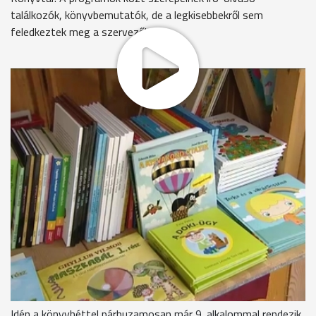
találkozók, könyvbemutatók, de a legkisebbekről sem
feledkeztek meg a szervezők.
A Szombathelyi Ifjúsági Fúvószenekar fiataljai nyitották meg
az idei könyvhét programsorozatát, és Szecsődi Krisztián
dedikálta Cinke fogat című kötetét. Ezúttal a megszokottnál
kevesebb, csak 6 pavilonban árusítják az újonnan megjelent és
az eddigi legnépszerűbb kiadványokat. Bár egyre kevesebben
vásárolnak könyvet, a tér megtelt érdeklődőkkel.
Varga Nárcisz
-
könyvkereskedő
"Évről évre van visszesés, de még mindig van, ahogy itt a
téren is láthatjuk vannak érdeklődők és vásárlók is. Azt
gondolom, hogy aki tényleg szeret olvasni nem sajnálja a
2000 forintot, mert annyiért is lehet már szép, igényes
könyvet venni, vagy mesekönyvet."
Idén a könyvhéttel párhuzamosan már 9. alkalommal rendezik