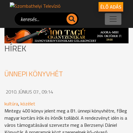
ÉLŐ ADÁS
HÍREK
ÜNNEPI KÖNYVHÉT
2010. JÚNIUS 07., 09:14
kultúra
,
közélet
Mintegy 400 könyv jelent meg a 81. ünnepi könyvhétre, főleg
magyar kortárs írók és írónők tollából. A rendezvényt idén is a
város támogatásával szervezte meg a Berzsenyi Dániel
Könyvtár. A programok közt szerepelnek író-olvasó