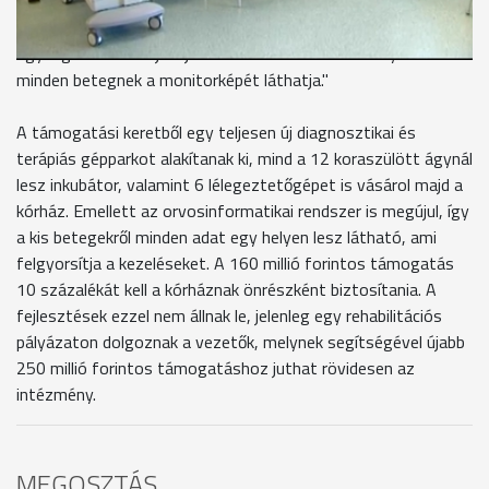
Minden betegágynál lesz egy betegőrző monitor ami a
kisbetegeknek az életfunkcióit figyeli és ez egy központi
egységbe továbbítja a jeleket és ott a szakszemélyzet
minden betegnek a monitorképét láthatja."
A támogatási keretből egy teljesen új diagnosztikai és
terápiás gépparkot alakítanak ki, mind a 12 koraszülött ágynál
lesz inkubátor, valamint 6 lélegeztetőgépet is vásárol majd a
kórház. Emellett az orvosinformatikai rendszer is megújul, így
a kis betegekről minden adat egy helyen lesz látható, ami
felgyorsítja a kezeléseket. A 160 millió forintos támogatás
10 százalékát kell a kórháznak önrészként biztosítania. A
fejlesztések ezzel nem állnak le, jelenleg egy rehabilitációs
pályázaton dolgoznak a vezetők, melynek segítségével újabb
250 millió forintos támogatáshoz juthat rövidesen az
intézmény.
MEGOSZTÁS