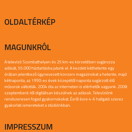
OLDALTÉRKÉP
MAGUNKRÓL
A televízó Szombathelyen és 25 km-es körzetében sugározza
adását, 55.000 háztartásba jutunk el. A kezdeti kéthetente egy
órában jelentkező úgynevezett konzerv magazinokat a hetente, majd
kétnaponta, az 1990-es évek közepétől naponta sugárzott élő
műsorok váltották. 2004 óta az interneten is elérhetők vagyunk. 2008
szeptemberé-től digitálisan készülnek az adások. Televíziónk
rendszeresen fogad gyakornokokat. Évről évre 4-6 hallgató szerez
gyakorlati ismereteket a stúdiónkban.
IMPRESSZUM