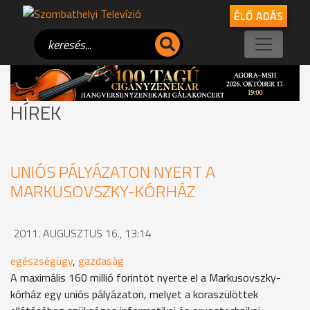
ÉLŐ ADÁS
HÍREK
UNIÓS PÁLYÁZATON NYERT A
MARKUSOVSZKY-KÓRHÁZ
2011. AUGUSZTUS 16., 13:14
egészségügy
,
gazdaság
A maximális 160 millió forintot nyerte el a Markusovszky-
kórház egy uniós pályázaton, melyet a koraszülöttek