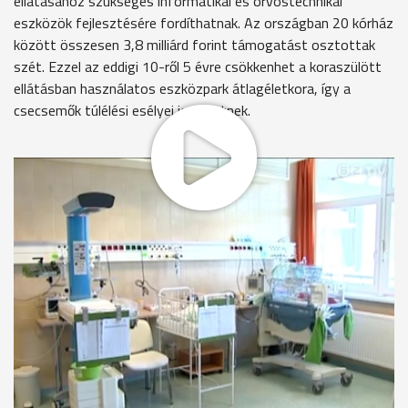
ellátásához szükséges informatikai és orvostechnikai
eszközök fejlesztésére fordíthatnak. Az országban 20 kórház
között összesen 3,8 milliárd forint támogatást osztottak
szét. Ezzel az eddigi 10-ről 5 évre csökkenhet a koraszülött
ellátásban használatos eszközpark átlagéletkora, így a
csecsemők túlélési esélyei is nőhetnek.
Jelenleg 16 csecsemőt ápolnak a kórház perinatális intenzív
centrumában. Ez a baba a legkisebb közülük, mindössze 670
grammal született még júniusban. Szombathelyen évente a
szülések 8 százaléka koraszülés, arányuk egyre nő. Sok
esetben a mesterséges beültetések következményeként
születnek korábban a csecsemők. Nagy segítséget jelent
majd az osztálynak az eszközpark fejlesztése.
Dr. Káldy Zoltán stratégiai és minőségirányítási igazgató,
Markusovszky Kórház
"Az egyik legfontosabb elem a központi monitorrendszer.