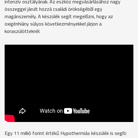
intenzív osztályának. Az eszköz megvásárlásához nagy
összeggel járult hozzá családi örökségéből egy
magánszemély. A készülék segít megelőzni, hogy az
oxigénhiány súlyos következményekkel járjon a
koraszülötteknél.
Egy 11 millió forint értékű Hypothermiás készülék is segíti