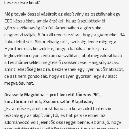
beszerzésre kerül.”
Még tavaly ősszel vásárolt az alapítvány az osztálynak egy
EEG készüléket, amely érzékeli, ha az újszülötteknél
görcstevékenység lép fel. Amennyiben a görcsöket
diagnosztizálják, 6 óra áll rendelkezésre, hogy a gyermeket 34
fokra lehűtsék. Akkor elhangzott, szükség lenne még egy
Hypothermiás készülékre, hogy a babákat ne kelljen a
legközelebbi olyan centrumba szállítani, ahol megvalósítható
a testhőmérséklet megfelelő csökkentése. Hangsúlyozták,
amint lehetőség lesz rá, beszereznek egy ilyen hűtőmatracot,
de azt nem gondolták, hogy ez ilyen gyorsan, egy év alatt
megvalósulhat.
Grasselly Magdolna – profilvezető főorvos PIC,
kuratóriumi elnök, Zseboroszlán Alapítvány
„Ez a műszer, amit most kapott a koraszülött intenzív
osztály így az alapítványtól, és hát persze ebben az
adományozó volt jelentős összeggel benne, ez arra jó, hogy
nem kell állandóan külső hőmérsékletet figyelni, mert erre a