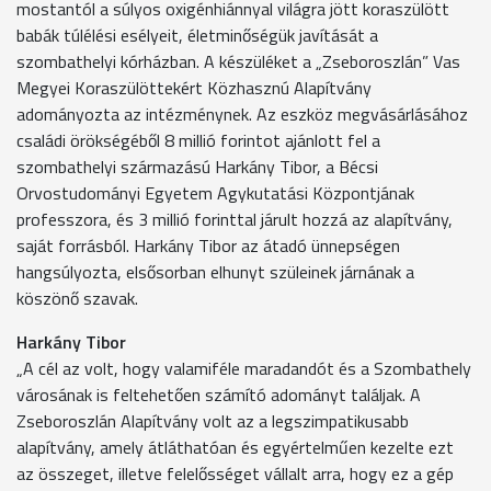
mostantól a súlyos oxigénhiánnyal világra jött koraszülött
babák túlélési esélyeit, életminőségük javítását a
szombathelyi kórházban. A készüléket a „Zseboroszlán” Vas
Megyei Koraszülöttekért Közhasznú Alapítvány
adományozta az intézménynek. Az eszköz megvásárlásához
családi örökségéből 8 millió forintot ajánlott fel a
szombathelyi származású Harkány Tibor, a Bécsi
Orvostudományi Egyetem Agykutatási Központjának
professzora, és 3 millió forinttal járult hozzá az alapítvány,
saját forrásból. Harkány Tibor az átadó ünnepségen
hangsúlyozta, elsősorban elhunyt szüleinek járnának a
köszönő szavak.
Harkány Tibor
„A cél az volt, hogy valamiféle maradandót és a Szombathely
városának is feltehetően számító adományt találjak. A
Zseboroszlán Alapítvány volt az a legszimpatikusabb
alapítvány, amely átláthatóan és egyértelműen kezelte ezt
az összeget, illetve felelősséget vállalt arra, hogy ez a gép