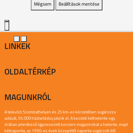
Mégsem
Beállítások mentése
LINKEK
OLDALTÉRKÉP
MAGUNKRÓL
A televízó Szombathelyen és 25 km-es körzetében sugározza
adását, 55.000 háztartásba jutunk el. A kezdeti kéthetente egy
órában jelentkező úgynevezett konzerv magazinokat a hetente, majd
kétnaponta, az 1990-es évek közepétől naponta sugárzott élő