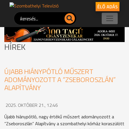
ÉLŐ ADÁS
HÍREK
ÚJABB HIÁNYPÓTLÓ MŰSZERT
ADOMÁNYOZOTT A “ZSEBOROSZLÁN”
ALAPÍTVÁNY
2025. OKTÓBER 21., 12:46
Újabb hiánypótló, nagy értékű műszert adományozott a
“Zseboroszlán” Alapítvány a szombathelyi kórház koraszülött