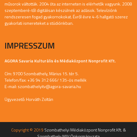
műsorok váltották. 2004 óta az interneten is elérhetők vagyunk. 2008
szeptemberé-től digitálisan készülnek az adások. Televíziónk
rendszeresen fogad gyakornokokat. Évről évre 4-6 hallgató szerez
gyakorlati ismereteket a stúdiónkban.
IMPRESSZUM
AGORA Savaria Kulturális és Médiaközpont Nonprofit Kft.
Cím: 9700 Szombathely, Márius 15. tér 5.
Telefon/fax: +36 94 312 666/ 135-ös mellék
E-mail:
szombathelyitv@agora-savaria.hu
Ügyvezető: Horváth Zoltán
Copyright © 2019
Szombathelyi Médiaközpont Nonprofit Kft. &
Szombathely MJV Önkormányzata