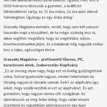
hűtő matracra rátesszük a gyereket, a beállított
hőmérsékletet tartja, és 72 óra múlva, 24 óra alatt elkezdi
felmelegíteni. Úgyhogy ez egy óriási dolog.”
Grasselly Magdolna kiemelte, reméli, hogy nem kell sokszor
használni majd a készüléket, de ha mégis szükség lesz rá,
akkor segíthet megelőzni, hogy az oxigénhiány súlyos
következményekkel járjon, és a babáknak még nagyobb esélye
lesz a teljes, egészséges életre.
Grasselly Magdolna – profilvezető főorvos, PIC,
kuratóriumi elnök, Zseboroszlán Alapítvány
„Ez az összeg olyan nagy, hogy ezt mi évekig gyűjtögettünk
volna. Szóval igyekszünk nagyon, minden tekintetben és
tényleg nagyon jó társaink vannak. Azért az alapítvány úgy
indult, hogy szülők kezdték el ezt az alapítványt. Én azt
gondolom, hogy nagyon nemes célt szolgálnak. Az
adományozó az meg óriási dolog, hogy valaki ennyire
önzetlenül és nagylelkűen adományozzon egy ilyen