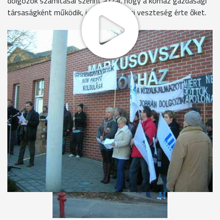
dolgozók számításai szerint azzal, hogy a kórház gazdasági
társaságként működik, jelentős anyagi veszteség érte őket.
50-100 résztvevője volt a ma délutáni, a Markusovszky
Kórház előtt tartott demonstrációnak, amit, ahogy az egyik
szervező fogalmazott, segélykiáltásnak szántak a dolgozók
sanyarú helyzete miatt. Transparensekkel vonultak az
intézmény elé a dolgozók, akik a tisztességes bérért
tüntettek. Balázs Botond, segédápolóként nettó 70 ezer
forintot keres. Azt mondja: a közalkalmazottakhoz képest
jelentősen elmarad a bére.