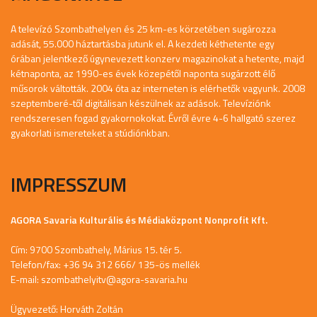
A televízó Szombathelyen és 25 km-es körzetében sugározza
adását, 55.000 háztartásba jutunk el. A kezdeti kéthetente egy
órában jelentkező úgynevezett konzerv magazinokat a hetente, majd
kétnaponta, az 1990-es évek közepétől naponta sugárzott élő
műsorok váltották. 2004 óta az interneten is elérhetők vagyunk. 2008
szeptemberé-től digitálisan készülnek az adások. Televíziónk
rendszeresen fogad gyakornokokat. Évről évre 4-6 hallgató szerez
gyakorlati ismereteket a stúdiónkban.
IMPRESSZUM
AGORA Savaria Kulturális és Médiaközpont Nonprofit Kft.
Cím: 9700 Szombathely, Márius 15. tér 5.
Telefon/fax: +36 94 312 666/ 135-ös mellék
E-mail:
szombathelyitv@agora-savaria.hu
Ügyvezető: Horváth Zoltán