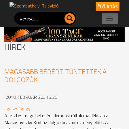
ÉLŐ ADÁS
HÍREK
MAGASABB BÉRÉRT TÜNTETTEK A
DOLGOZÓK
2010. FEBRUÁR 22., 18:20
egészségügy
A tisztes megélhetésért demonstráltak ma délután a
Markusovszky Kórház dolgozói az intézmény előtt. A