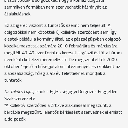
biztosították a dolgozókat, hogy a kórház dolgozói
semmilyen formában nem szenvedhetik hátrányát az
átalakulásnak.
Ez az ígéret viszont a tüntetők szerint nem teljesült. A
dolgozókkal nem kötöttek új kollektív szerződést sem. Így
elestek például a kormány által, az egészségügyben dolgozó
közalkalmazottak számára 2010 februárjára és márciusára
megítélt 49-49 ezer forintos keresetkiegészítéstől, a három
évenkénti kötelező béremeléstől. De megszüntették 2009.
október 1-jétől a hűségjutalom intézményét és csökkent az
alapszabadság, főleg a 45 év felettieknél, mondják a
tüntetők.
Dr. Takács Lajos
, elnök - Egészségügyi Dolgozók Független
Szakszervezete
"A kollektív szerződés a Zrt.-vé alakulással megszűnt, a
bértábla megszűnt. Jelentős bérkiesést szenvednek el emiatt
a dolgozók."