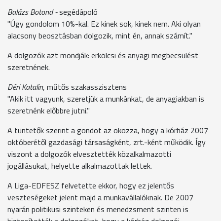
Balázs Botond -
segédápoló
"Úgy gondolom 10%-kal. Ez kinek sok, kinek nem. Aki olyan
alacsony beosztásban dolgozik, mint én, annak számít."
A dolgozók azt mondják: erkölcsi és anyagi megbecsülést
szeretnének.
Déri Katalin
, műtős szakasszisztens
"Akik itt vagyunk, szeretjük a munkánkat, de anyagiakban is
szeretnénk előbbre jutni."
A tüntetők szerint a gondot az okozza, hogy a kórház 2007
októberétől gazdasági társaságként, zrt.-ként működik. Így
viszont a dolgozók elvesztették közalkalmazotti
jogállásukat, helyette alkalmazottak lettek.
A Liga-EDFESZ felvetette ekkor, hogy ez jelentős
veszteségeket jelent majd a munkavállalóknak. De 2007
nyarán politikusi szinteken és menedzsment szinten is