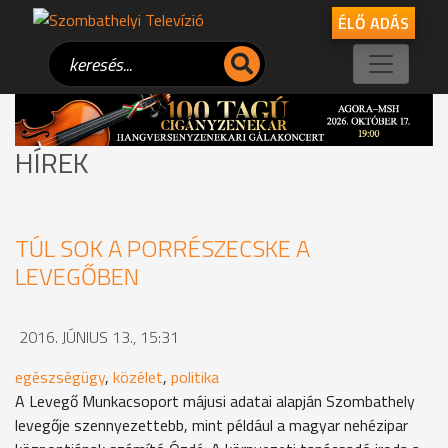
ÉLŐ ADÁS
HÍREK
TÚL SOK A PORRÉSZECSKE A
LEVEGŐBEN
2016. JÚNIUS 13., 15:31
egészségügy
,
közélet
,
politika
A Levegő Munkacsoport májusi adatai alapján Szombathely
levegője szennyezettebb, mint például a magyar nehézipar