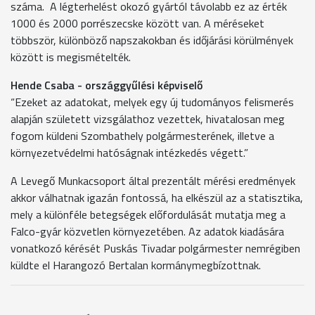
száma. A légterhelést okozó gyártól távolabb ez az érték
1000 és 2000 porrészecske között van. A méréseket
többször, különböző napszakokban és időjárási körülmények
között is megismételték.
Hende Csaba - országgyűlési képviselő
“Ezeket az adatokat, melyek egy új tudományos felismerés
alapján született vizsgálathoz vezettek, hivatalosan meg
fogom küldeni Szombathely polgármesterének, illetve a
környezetvédelmi hatóságnak intézkedés végett.”
A Levegő Munkacsoport által prezentált mérési eredmények
akkor válhatnak igazán fontossá, ha elkészül az a statisztika,
mely a különféle betegségek előfordulását mutatja meg a
Falco-gyár közvetlen környezetében. Az adatok kiadására
vonatkozó kérését Puskás Tivadar polgármester nemrégiben
küldte el Harangozó Bertalan kormánymegbízottnak.