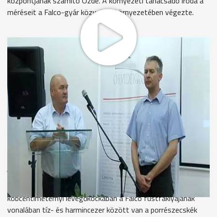
központjának számító Ózdé. A környezeti tanácsadó iroda a
méréseit a Falco-gyár közvetlen környezetében végezte.
Közös sajtótájékoztatót tartott az ŐrvidékHázban Hende
Csaba és Lenkei Péter, a Levegő Munkacsoport vezetője. A
környezetvédelemmel közel húsz éve foglalkozó szakember
annak a vizsgálatnak az eredményéről számolt be, melyet
Szombathely országgyűlési képviselője saját költségén
rendelt meg a civil szervezettől.
Lenkei Péter - vezető, Levegő Munkacsoport
“Egy jó évtizede nem jártam Szombathelyen. Megdöbbentett
az a maró szag, amely még nagy távolságból is érezhető a
Falco-gyártól: 2-2,5 kilométer távolságban érezni lehet ezt a
jellegzetes égett fűrészpor, iletve műgyanta szagot.”
A vizsgálat szerint egy kockacukor méretű, azaz egy
köbcentiméternyi levegőkockában a Falco füstfáklyájának
vonalában tíz- és harmincezer között van a porrészecskék