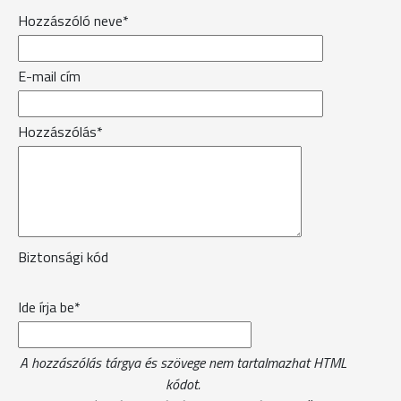
Hozzászóló neve*
E-mail cím
Hozzászólás*
Biztonsági kód
Ide írja be*
A hozzászólás tárgya és szövege nem tartalmazhat HTML
kódot.