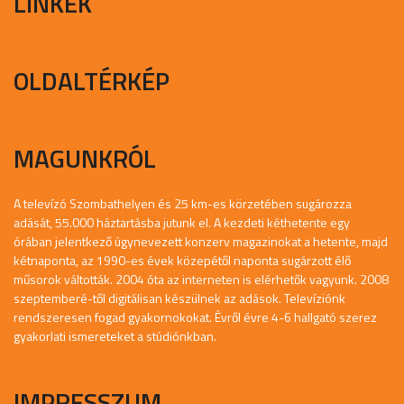
LINKEK
OLDALTÉRKÉP
MAGUNKRÓL
A televízó Szombathelyen és 25 km-es körzetében sugározza
adását, 55.000 háztartásba jutunk el. A kezdeti kéthetente egy
órában jelentkező úgynevezett konzerv magazinokat a hetente, majd
kétnaponta, az 1990-es évek közepétől naponta sugárzott élő
műsorok váltották. 2004 óta az interneten is elérhetők vagyunk. 2008
szeptemberé-től digitálisan készülnek az adások. Televíziónk
rendszeresen fogad gyakornokokat. Évről évre 4-6 hallgató szerez
gyakorlati ismereteket a stúdiónkban.
IMPRESSZUM