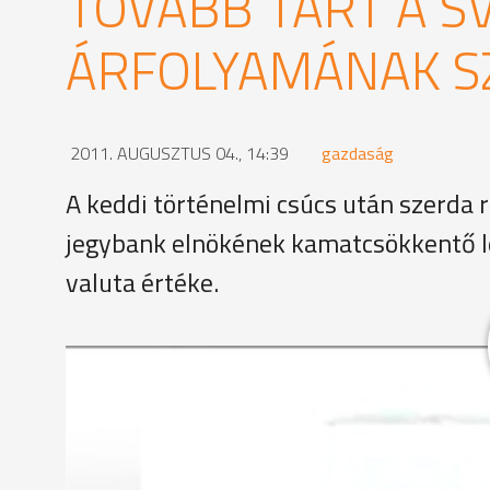
TOVÁBB TART A SV
ÁRFOLYAMÁNAK S
2011. AUGUSZTUS 04., 14:39
gazdaság
A keddi történelmi csúcs után szerda r
jegybank elnökének kamatcsökkentő lé
valuta értéke.
Így változott a svájci frank árfolyama az elmúlt é
közvetlenül csökkent, majd folyamatosan emelkede
növekedésnek még koránt sincs vége.
A telefonnál: Herczeg László független tanácsa