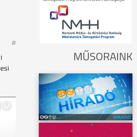
MŰSORAINK
i
esi
 a