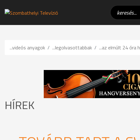
...videós anyagok
...legolvasottabbak
...az elmúlt 24 óra h
HÍREK