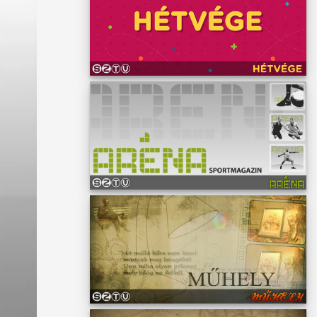
ödött a
ki
l a
latt
ő