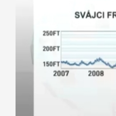
Korábban a görög helyzet kezelése, az olasz helyz
befektetőket olyan kockázatmentes deviza felé tere
frank.
Ebben a szombathelyi 44 lakásos társasházban az 
hitelre vette lakását. A jelentősen megemelkedett
közös költséggel. Erre már nem futja a családi kas
emelkedett drasztikusan a jelzáloggal terhelt lak
Horváth Jolán referens, Heckenast Ingatlanközve
Van 1-2 ingatlanunk, amelyeket reménytelen eladni,
100 forinttal nőtt a frank árfolyama. Most, hogy re
ingatlanjukat.
Júliusban feloldották a kilakoltatási moratóriumot
szerint a válság miatt pangó piac, idén márciustól új