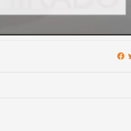
ki hitelt vesz fel az ingatlan vásárlásához.
ormány döntése nyomán augusztus 15-étől igényelhető az
akiknek nincs 90 napon túli tartozása.