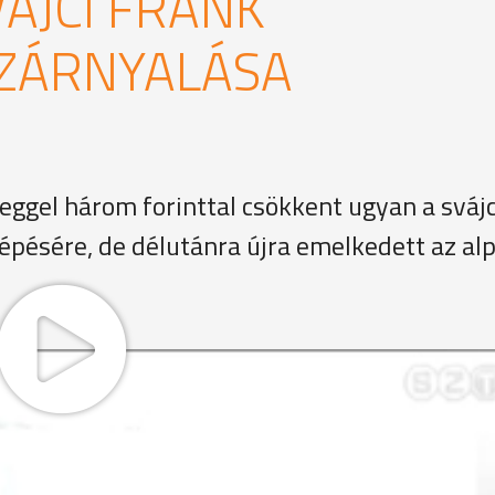
ÁJCI FRANK
ZÁRNYALÁSA
eggel három forinttal csökkent ugyan a svájc
pésére, de délutánra újra emelkedett az alp
vekben. 2007-ben 160 forint körül mozgott. A válság előtt
tt. Mostanra 250 forint fölé emelkedett. Elemzők szerint
dó, AWD