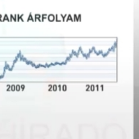
et az államadósság oldalán - ezek a bizonytalanságok a
lte, ami sokkal erősebb, mint az összes többi, ezért erős
értékesítőtől kapott információk szerint majdnem minden
 törlesztőrészletek miatt egyre többen maradnak el példáu
szából. Az ingatlanközvetítőnél azt mondják, egyelőre nem
ásuktól megszabadulni akarók száma a városban.
títő Iroda
 mert nagyobb rajta a hitel, mint az eladási értéke. 3 év a
kord értéket ütött, lehet, hogy többen fogják eladni az
. A bankok azonban egyelőre kivárnak. Az ingatlanközvetít
ra indult.