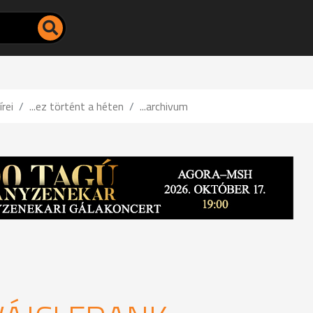
írei
...ez történt a héten
...archivum