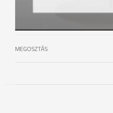
Nagyrészt a vevők készpénzzel vásárolnak. Kevés, a
A hiteltől inkább szabadulnának az emberek. A k
átmeneti árfolyamrögzítés, de csak azok kérhetik, 
MEGOSZTÁS