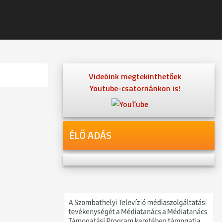
Videóink megtekinthetőek
Youtube-csatornánkon is!
ÉLŐ ADÁS