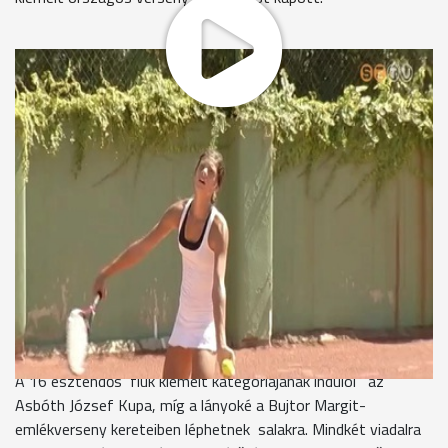
A rendkívül nagy hőség és a párhuzamosan rendezett
zalaegerszegi korosztályos verseny miatt idén a
megszokottnál valamivel kevesebb játékos nevezett a
teniszezők szombathelyi viadalára. A vasi színeket ezúttal a
Haladás VSE, a Kőszegi SK, valamint a Szombathelyi
Sportiskola játékosai képviselik az összesen öt kategóriában
kiírt erőpróbán.
Csetényi Sándor főtitkár, Vas Megyei Tenisz Szövetség
“Szerencsére az idén is megkaptuk a kiemelt verseny címet
mind a két versenyszámban, a fiú és a leány 16 évesek
között is. Sajnos nincs annyi résztvevő, mint az előző évben
volt, ez köszönhető az időjárásnak, a nagy melegnek.”
A 16 esztendős fiúk kiemelt kategóriájának indulói az
Asbóth József Kupa, míg a lányoké a Bujtor Margit-
emlékverseny kereteiben léphetnek salakra. Mindkét viadalra