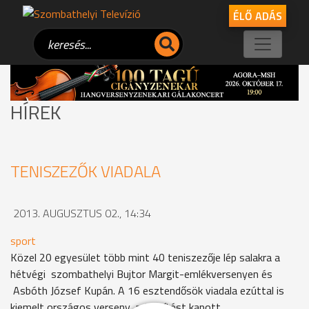
ÉLŐ ADÁS
HÍREK
TENISZEZŐK VIADALA
2013. AUGUSZTUS 02., 14:34
sport
Közel 20 egyesület több mint 40 teniszezője lép salakra a
hétvégi szombathelyi Bujtor Margit-emlékversenyen és
Asbóth József Kupán. A 16 esztendősök viadala ezúttal is
kiemelt országos verseny minősítést kapott.