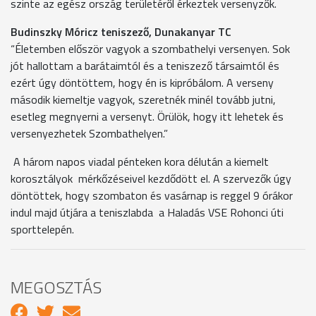
szinte az egész ország területéről érkeztek versenyzők.
Budinszky Móricz teniszező, Dunakanyar TC
“Életemben először vagyok a szombathelyi versenyen. Sok
jót hallottam a barátaimtól és a teniszező társaimtól és
ezért úgy döntöttem, hogy én is kipróbálom. A verseny
második kiemeltje vagyok, szeretnék minél tovább jutni,
esetleg megnyerni a versenyt. Örülök, hogy itt lehetek és
versenyezhetek Szombathelyen.”
A három napos viadal pénteken kora délután a kiemelt
korosztályok mérkőzéseivel kezdődött el. A szervezők úgy
döntöttek, hogy szombaton és vasárnap is reggel 9 órákor
indul majd útjára a teniszlabda a Haladás VSE Rohonci úti
sporttelepén.
MEGOSZTÁS