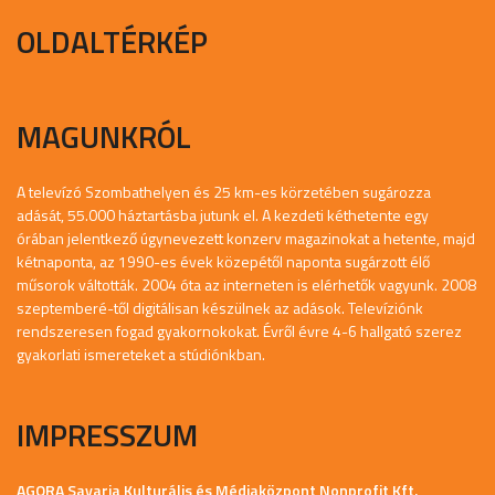
OLDALTÉRKÉP
MAGUNKRÓL
A televízó Szombathelyen és 25 km-es körzetében sugározza
adását, 55.000 háztartásba jutunk el. A kezdeti kéthetente egy
órában jelentkező úgynevezett konzerv magazinokat a hetente, majd
kétnaponta, az 1990-es évek közepétől naponta sugárzott élő
műsorok váltották. 2004 óta az interneten is elérhetők vagyunk. 2008
szeptemberé-től digitálisan készülnek az adások. Televíziónk
rendszeresen fogad gyakornokokat. Évről évre 4-6 hallgató szerez
gyakorlati ismereteket a stúdiónkban.
IMPRESSZUM
AGORA Savaria Kulturális és Médiaközpont Nonprofit Kft.