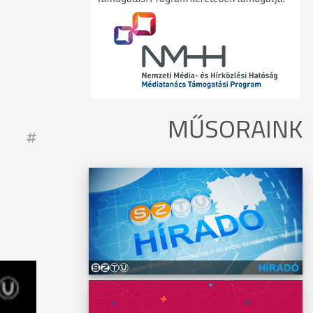
MŰSORAINK
ró
ok