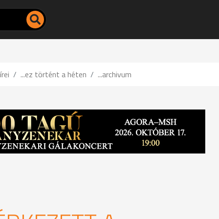
írei
...ez történt a héten
...archivum