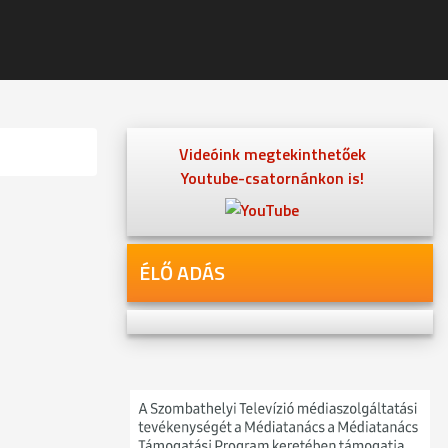
Videóink megtekinthetőek
Youtube-csatornánkon is!
ÉLŐ ADÁS