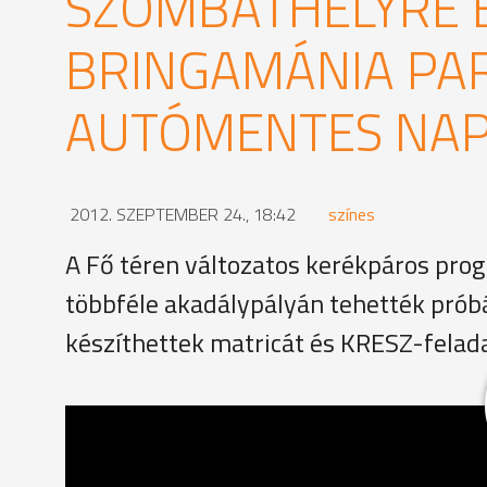
SZOMBATHELYRE 
BRINGAMÁNIA PAR
AUTÓMENTES NAP
2012. SZEPTEMBER 24., 18:42
színes
A Fő téren változatos kerékpáros progr
többféle akadálypályán tehették próbá
készíthettek matricát és KRESZ-felad
A program leglátványosabb része a bringás felvonu
rendezvénnyel a kerékpározást népszerűsítik és a 
figyelmét.