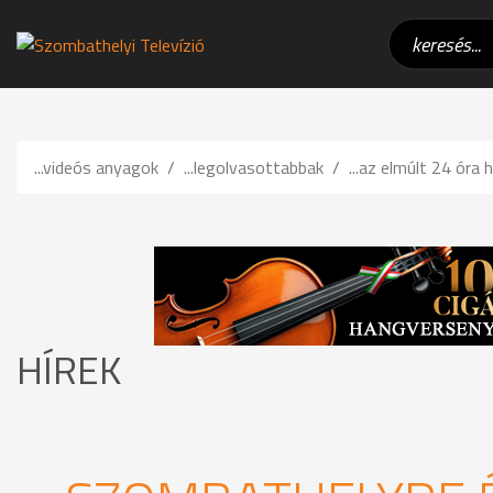
...videós anyagok
...legolvasottabbak
...az elmúlt 24 óra h
HÍREK