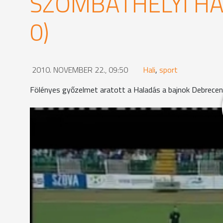
SZOMBATHELYI HA
0)
2010. NOVEMBER 22., 09:50
Hali
,
sport
Fölényes győzelmet aratott a Haladás a bajnok Debrecen 
A zöld-fehérek a szlovák Fodrek szabadrúgásgóljával már
kapott, bombaformában játszó csatár az első félidő utol
bajnokcsapat a második félidőben is csak asszisztált a 
11-esből szerzett gólja jelentette. 3:0-ás győzelmével 
MEGOSZTÁS