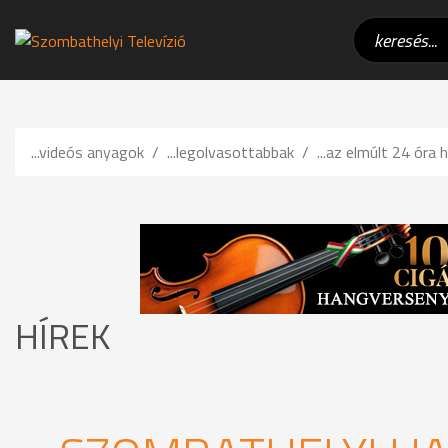
...videós anyagok
...legolvasottabbak
...az elmúlt 24 óra h
HÍREK