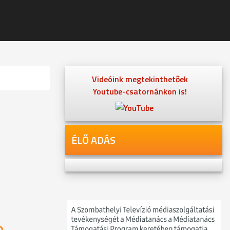
Videóink megtekinthetőek
Youtube-csatornánkon is!
ÉLŐ ADÁS