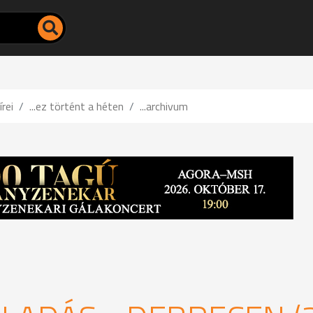
írei
...ez történt a héten
...archivum