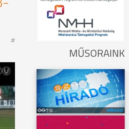
3-
MŰSORAINK
séget
 Péter