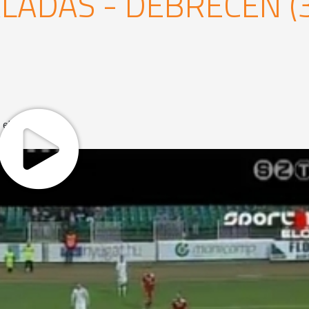
LADÁS - DEBRECEN (
ellen.
 a 3. percben vezetést szereztek. Az előnyt az eddig kevés lehető
só percében látványos találattal duplázta meg. A szétesően játszó
nagy kedvvel játszó hazaiak produkciójához. A kegyelemdöfést Tóth
a Haladás maradt a 15., hátránya 3 pont a Vasas mögött.