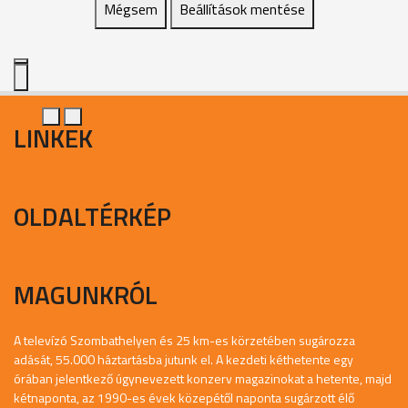
Mégsem
Beállítások mentése
LINKEK
OLDALTÉRKÉP
MAGUNKRÓL
A televízó Szombathelyen és 25 km-es körzetében sugározza
adását, 55.000 háztartásba jutunk el. A kezdeti kéthetente egy
órában jelentkező úgynevezett konzerv magazinokat a hetente, majd
kétnaponta, az 1990-es évek közepétől naponta sugárzott élő