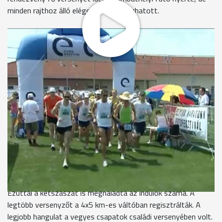
minden rajthoz álló elégedetten távozhatott.
Kánikula ide, foci-vb oda, ezúttal is szépszámú amatőr és
profi futó teljesítette az Elvira-maraton különböző
versenyszámait. A főverseny végén szombathelyi siker
született, Garami Árpád közel negyed óra előnnyel nyerte a
maratont. A versenyrekord azonban nem forgott veszélyben.
Söjtöry Elvira -
főszervező
"Azért nem lehet összehasonlítani, mert mások a
terepviszonyok, más helyszínen futunk, de ezt még az
etiópok sem futnák ma meg. Az elmúlt években etióp
győzteseink voltak."
Az Elvira- maratont húsz éve szervezik meg minden évben.
Ezúttal a kétszászat is meghaladta az indulók száma. A
legtöbb versenyzőt a 4x5 km-es váltóban regisztrálták. A
legjobb hangulat a vegyes csapatok családi versenyében volt.