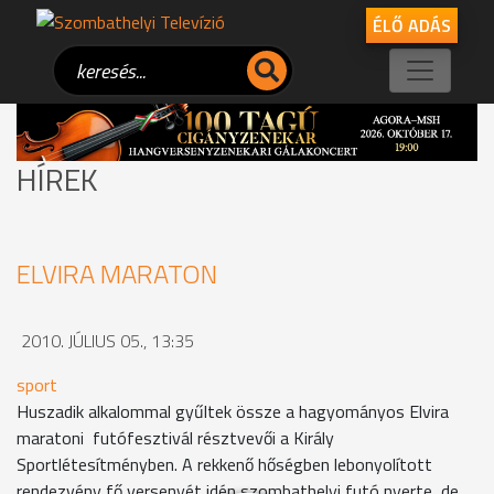
ÉLŐ ADÁS
HÍREK
ELVIRA MARATON
2010. JÚLIUS 05., 13:35
sport
Huszadik alkalommal gyűltek össze a hagyományos Elvira
maratoni futófesztivál résztvevői a Király
Sportlétesítményben. A rekkenő hőségben lebonyolított
rendezvény fő versenyét idén szombathelyi futó nyerte, de