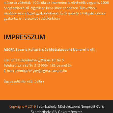
műsorok váltották. 2004 óta az interneten is elérhetők vagyunk. 2008
szeptemberé-től digitálisan készülnek az adások. Televíziónk
rendszeresen fogad gyakornokokat. Évről évre 4-6 hallgató szerez
gyakorlati ismereteket a stúdiónkban.
IMPRESSZUM
AGORA Savaria Kulturális és Médiaközpont Nonprofit Kft.
Cím: 9700 Szombathely, Márius 15. tér 5.
Telefon/fax: +36 94 312 666/ 135-ös mellék
E-mail:
szombathelyitv@agora-savaria.hu
Ügyvezető: Horváth Zoltán
Copyright © 2019
Szombathelyi Médiaközpont Nonprofit Kft. &
Szombathely MJV Önkormányzata