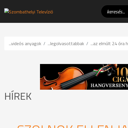
...videós anyagok
...legolvasottabbak
...az elmúlt 24 óra h
HÍREK