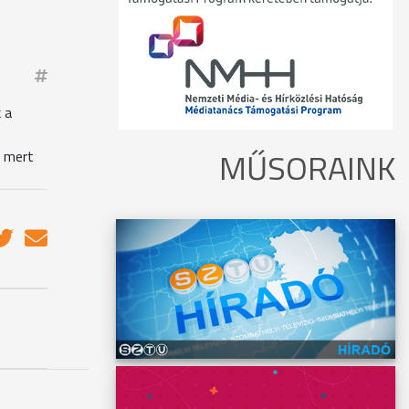
 a
MŰSORAINK
, mert