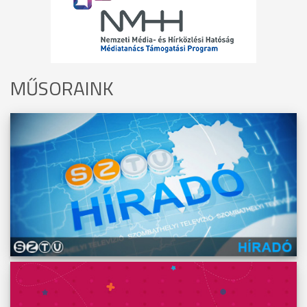
MŰSORAINK