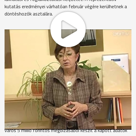
kutatás eredményei várhatóan február végére kerülhetnek a
döntéshozók asztalára.
Ezzel, a 10 oldalas kérdőívvel keresnek fel 4 héten át 1500
szombathelyi háztartást a megbízólevéllel rendelkező
kérdezőbiztosok. 500 olyan embert is megkérdeznek, akik
használják a városban működő szociális szolgáltatásokat, így
ezek milyenségéről is képet kapnak a kutatók. A felmérés
szempontjait szociológusok állították össze, ezek alapján
kapták a népességnyilvántartótól a címeket.
Horváth Olga
- ügyvezető, Regionális Humán Innováció Kft.
"Nagyon szigorú kiválasztási módszer van, hisz a lényeg az,
hogy reprezentatív, azaz leképezze a város egészét.
Területekre bontottuk a várost, körzeteket is kialakítottunk."
A Regionális Humán Innováció Közhasznú Nonprofit Kft. a
város 5 millió forintos megbízásából készít a kapott adatok