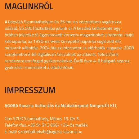
MAGUNKRÓL
A televízó Szombathelyen és 25 km-es körzetében sugározza
adását, 55.000 háztartásba jutunk el. A kezdeti kéthetente egy
órában jelentkező úgynevezett konzerv magazinokat a hetente, majd
kétnaponta, az 1990-es évek közepétől naponta sugárzott élő
műsorok váltották. 2004 óta az interneten is elérhetők vagyunk. 2008
szeptemberé-től digitálisan készülnek az adások. Televíziónk
rendszeresen fogad gyakornokokat. Évről évre 4-6 hallgató szerez
gyakorlati ismereteket a stúdiónkban.
IMPRESSZUM
AGORA Savaria Kulturális és Médiaközpont Nonprofit Kft.
Cím: 9700 Szombathely, Márius 15. tér 5.
Telefon/fax: +36 94 312 666/ 135-ös mellék
E-mail:
szombathelyitv@agora-savaria.hu