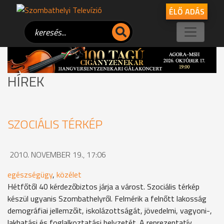
ÉLŐ ADÁS
HÍREK
SZOCIÁLIS TÉRKÉP
2010. NOVEMBER 19., 17:06
egészségügy
,
közélet
Hétfőtől 40 kérdezőbiztos járja a várost. Szociális térkép
készül ugyanis Szombathelyről. Felmérik a felnőtt lakosság
demográfiai jellemzőit, iskolázottságát, jövedelmi, vagyoni-,
lakhatási és foglalkoztatási helyzetét. A reprezentatív