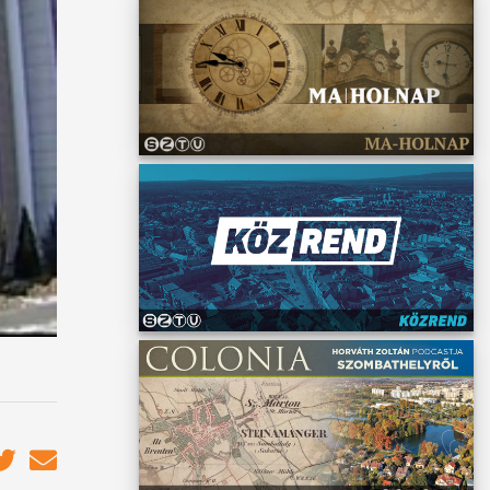
tte. A
 Hende
ember