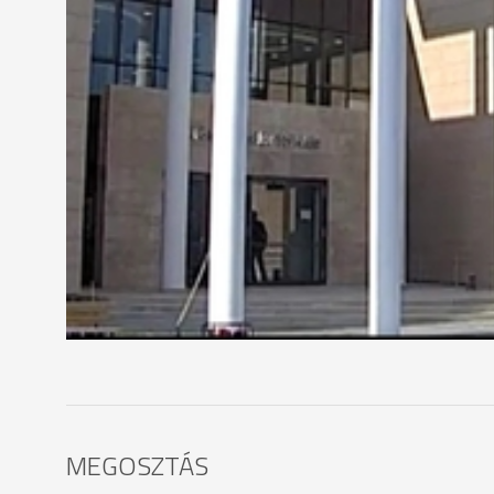
vázolta.
Lazáry Viktor - alpolgármester
"A következő hónapoknak lesz a feladata, hogy a s
Szombathely kulturális intézményrendszerében."
Január 22-én este 6 órakor kezdődik a színházava
polgármester köszöntője és az épületet ökumenikus
Csaba honvédelmi miniszter és Szőcs Géza, kultúr
tragédiája című előadást láthatja a közönség.
MEGOSZTÁS