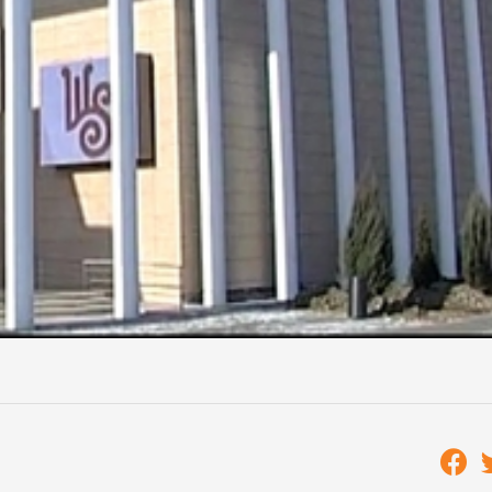
zínház helyét megtalája Szombathely kulturális életében,
tó ünnepség. A programot a szervező, Mérei Tamás ismerte
 megáldása után a színház aulájában kállítás nyílik, majd
áért felelős államtitkár mond beszédet. Ezt követően Az 