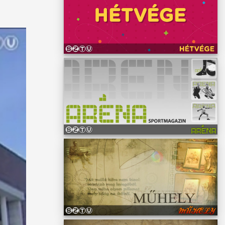
árd 850
em
unk
évadban
ndőit