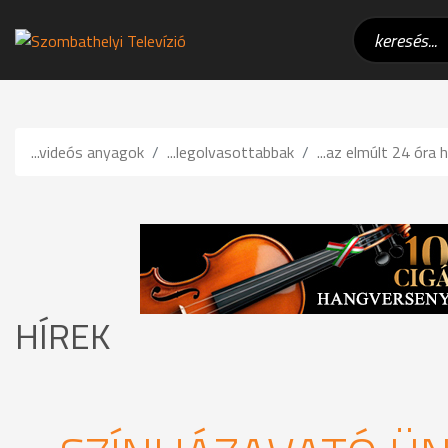
...videós anyagok
...legolvasottabbak
...az elmúlt 24 óra h
HÍREK