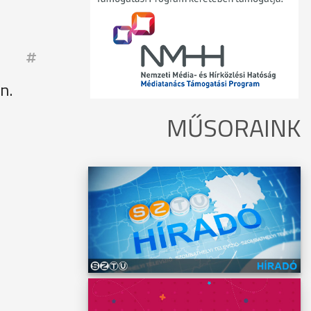
N
n.
MŰSORAINK