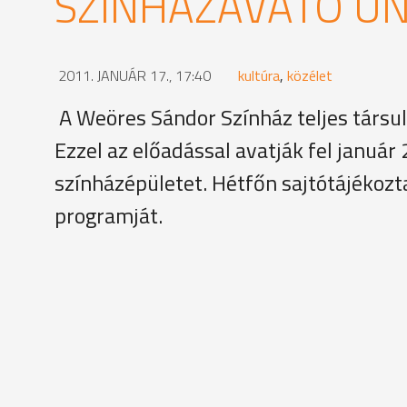
SZÍNHÁZAVATÓ Ü
2011. JANUÁR 17., 17:40
kultúra
,
közélet
A Weöres Sándor Színház teljes társul
Ezzel az előadással avatják fel január
színházépületet. Hétfőn sajtótájékoz
programját.