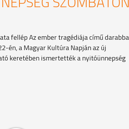
NNEPSÉG SZOMBATO
ata fellép Az ember tragédiája című darabba
 22-én, a Magyar Kultúra Napján az új
tató keretében ismertették a nyitóünnepség