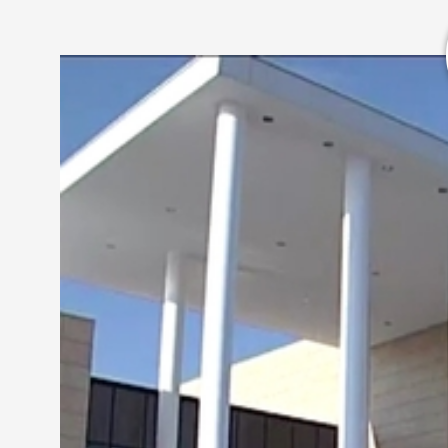
Színház már az ókori Savariában is volt, a Kálvári
színházalapítás történetének felelevenítést a pol
nyitották meg a város első kőszínházát a mai Berz
bombatalálatot kapott. 2007-ben alapította meg a 
millió forintot kapott a központi költségvetésből 
tudtak biztosítani. Így a támogatás összegének jele
Művelődési Otthont építették át.
Jordán Tamás - igazgató, Weöres Sándor Színhá
" Mi úgy tekintjük 22-ét, hogy az a város ünnepe. 
lesz, amiről ugyan szívesen beszélek, de tulajdon
Jordán Tamás igazgató arról is beszélt, hogy jele
közel 5000 bérletvásárlóra számít. A sajtótájékoz