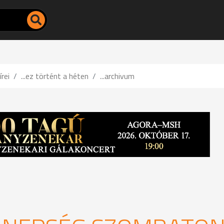
írei
...ez történt a héten
...archivum