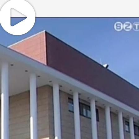
a domb környékén állhatott - kezdte a szombathelyi
gármester. Puskás Tivadar azt is elmondta, hogy 1880-ban
senyi téren, ami azonban a 2. világháborúban végzetes
közgyűlés a Weöres Sándor Színházat. Bár a város 1 milli
egy új színház építésének előkészítésére, további forrást n
ntős részéből, 1, 6 milliárd forintból az egykori Helyőrségi
z
A színház boldog, hogy kapott egy épületet, hogy jó otthon
képpen ezt a város köszönheti magának."
nleg 3200 bérletese van a színháznak, de már a következő 
tatón Lazáry Viktor alpolgármester a jövő legsürgetőbb tee