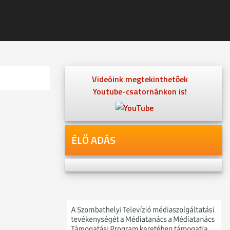
Videóink megtekinthetőek
Youtube-csatornánkon is!
ÉLŐ ADÁS