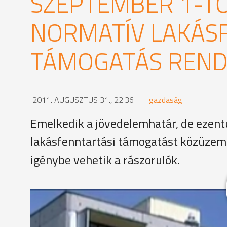
SZEPTEMBER 1-TŐ
NORMATÍV LAKÁS
TÁMOGATÁS REND
2011. AUGUSZTUS 31., 22:36
gazdaság
Emelkedik a jövedelemhatár, de ezentú
lakásfenntartási támogatást közüzemi 
igénybe vehetik a rászorulók.
"Szeptember 1 napjától megszűnik az energiatámog
- ez az oka annak, hogy a jogalkotó átalakította a
Így akik eddig energiaköltségeikhez kaptak ily mó