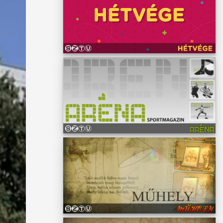
ét. Az
a
et is
sra."
atív
gy
ási