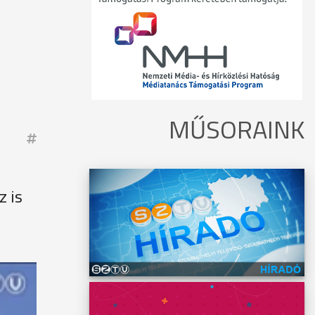
MŰSORAINK
z is
vezető.
d