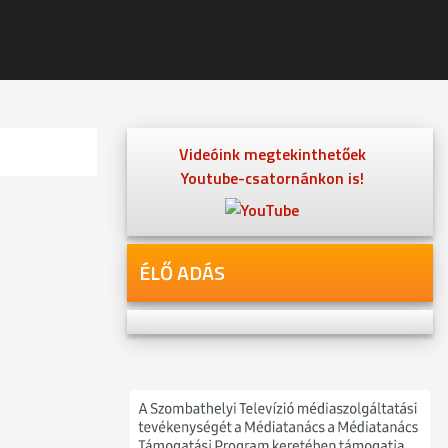
Videóink megtekinthetőek
Youtube-csatornánkon is!
ÉLŐ ADÁS