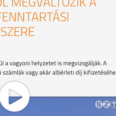
L MEGVÁLTOZIK A
FENNTARTÁSI
SZERE
l a vagyoni helyzetet is megvizsgálják. A
számlák vagy akár albérleti díj kifizetéséhe
atás, amit a magyar államkincstárból lehetett igényelni"
 lakásfenntartási támogatás rendszerét - mondja az osztály
don kiegészítést, most ezt a támogatási formát vehetik maj