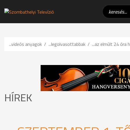
...videós anyagok
...legolvasottabbak
...az elmúlt 24 óra h
HÍREK