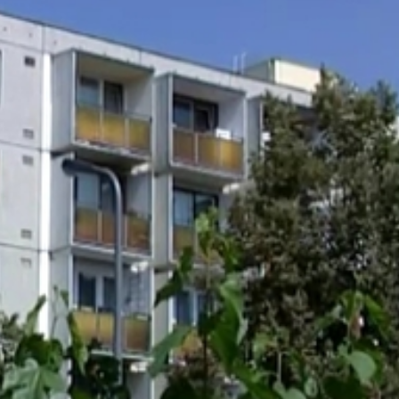
el a figyelmet. Egyrészt megemelték a jövedelemhatár érték
nyugdíjminimum kétszereséig, azaz 71 250 forintig jogosult 
 Közszolgálati Osztály
a jövedelmi feltétel mellett szeptembertől vagyoni helyzet
nal rendelkeznek, nem jogosultak lakásfenntartási támogatá
 az egy főre jutó jövedelmet, hanem az egy fogyasztási
mbathelyen augusztusig közel 800-an vették igénybe a norm
ormányzattól lakásfenntartási hozzájárulást. Most minte
meket. Aki közülük jogosult rá, átkerül a normatív támogat