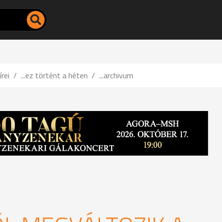
írei
...ez történt a héten
...archivum