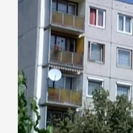
igénybe. Károlyi Ákos három fő változásra hívja f
eddigi egy főre jutó 42 750 forint helyett most a 
támogatásra az igénylő.
Dr. Károlyi Ákos osztályvezető, Egészségügyi- és
"A másik fontos változás ezzel kapcsolatban, hogy 
vizsgálni kell. És azok a háztartások, akik vagyon
Ezentúl a támogatási összeg meghatározásánál nem
egységre jutó jövedelmet vizsgálja a hivatal. Szo
támogatást, emellett közel 1500-an kaptak az önk
1300 háztartás esetében vizsgálják a korábbi kérel
rendszerbe.
MEGOSZTÁS