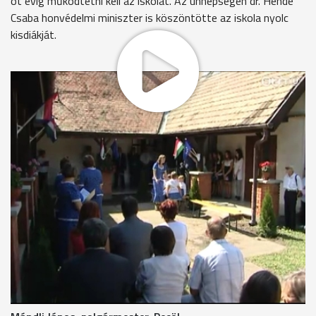
öt évig működtetni kell az iskolát. Az ünnepségen dr. Hende
Csaba honvédelmi miniszter is köszöntötte az iskola nyolc
kisdiákját.
Ma délután Pecöl apraja nagyja összegyűlt, hogy rendhagyó
tanévnyitón ünnepelje meg a négy éve bezárt iskola
újranyitását. A község az ikervári ÁMK tagiskolájaként adta
be a pályázatot. Huszonhárom millió forint vissza nem
térítendő támogatást kapott , ebből fűtési rendszert,
vizesblokkot és tantermet korszerűsítettek, valamint a
három pedagógus munkabérét, az informatikai fejlesztést
illetve az üzemeltetési költségeket finanszírozzák. Az iskola
újraindításához nyolc tanulóra volt szükség. Ez azonban nem
bizonyult annyira egyszerűnek. Két négygyermekes családot
a faluba költöztettek, így lett meg az újraindításhoz
szükséges létszám, cserébe ők egy évig mentesülnek a
lakásbérleti díj fizetése alól.