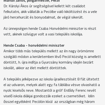
Mándli János, polgármester, Pecöl
Dr. Károlyi Ákos úr segítségével kellett két családot
felkutatni, akik vállaták a Pecölbe való kiköltözést és a vele
járó hercehurcát és bonyodalmat, de végül sikerült.
Az ünnepségen hende Csaba Honvédelmi miniszter is részt
vett, akinek szívügye volt a vasi település iskolája.
Hende Csaba - honvédelmi miniszter
Amikor több más település mellett az én nagy örömömre
szolgáló módon a kerületemben lévő Pecöl község is amellett
döntött, h. újra indítja a Gyurcsány kormány idején bezárt
iskolát, akkor az élet mellett döntöttek.
A település jelképezve az iskola újraélesztését 8 fát ültetett
el az udvaron, melyek alatt egy fa táblába vésve olvasható a
nyolc kiselsős neve. Mostantól a gróf Erdődy Ferenc nevét
viselő iskola diákjai gondozzák ezeket a csemetéket. Idén
ősszel egyébként Pecölön kívül az országban még három