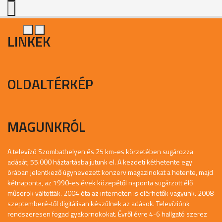
LINKEK
OLDALTÉRKÉP
MAGUNKRÓL
A televízó Szombathelyen és 25 km-es körzetében sugározza
adását, 55.000 háztartásba jutunk el. A kezdeti kéthetente egy
órában jelentkező úgynevezett konzerv magazinokat a hetente, majd
kétnaponta, az 1990-es évek közepétől naponta sugárzott élő
műsorok váltották. 2004 óta az interneten is elérhetők vagyunk. 2008
szeptemberé-től digitálisan készülnek az adások. Televíziónk
rendszeresen fogad gyakornokokat. Évről évre 4-6 hallgató szerez