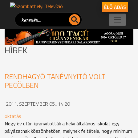
ÉLŐ ADÁS
HÍREK
RENDHAGYÓ TANÉVNYITÓ VOLT
PECÖLBEN
2011. SZEPTEMBER 05., 14:20
oktatás
Négy év után újranyitották a helyi általános iskolát egy
pályázatnak köszönhetően, melynek feltétele, hogy minimum