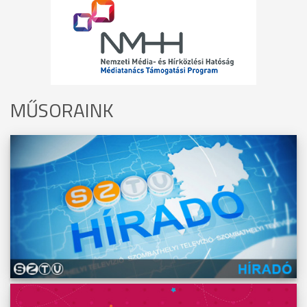
MŰSORAINK