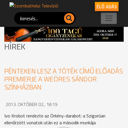
ÉLŐ ADÁS
HÍREK
PÉNTEKEN LESZ A TÓTÉK CÍMŰ ELŐADÁS
PREMIERJE A WEÖRES SÁNDOR
SZÍNHÁZBAN
2013. OKTÓBER 02., 18:19
Ivo Krobot rendezte az Örkény-darabot: a Szigorúan
ellenőrzött vonatok után ez a második munkája