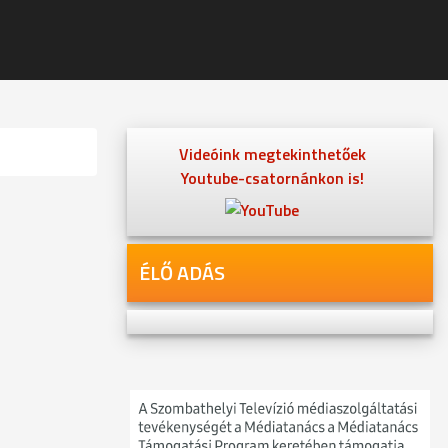
Videóink megtekinthetőek
Youtube-csatornánkon is!
ÉLŐ ADÁS