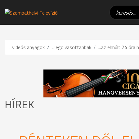
...videós anyagok
...legolvasottabbak
...az elmúlt 24 óra h
HÍREK