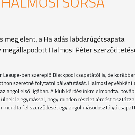
 HALMOSI SORSA
is megjelent, a Haladás labdarúgócsapata
y megállapodott Halmosi Péter szerződteté
r Leauge-ben szereplő Blackpool csapatától is, de korábba
tthon szeretné folytatni pályafutását. Halmosi egyébként 
 az angol első ligában. A klub kérdésünkre elmondta: továb
 ülnek le egymással, hogy minden részletkérdést tisztázza
én mondta fel szerződését egy angol másodosztályú csapatt