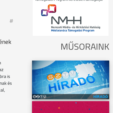
sének
MŰSORAINK
n
az
bra is
nak és
al,