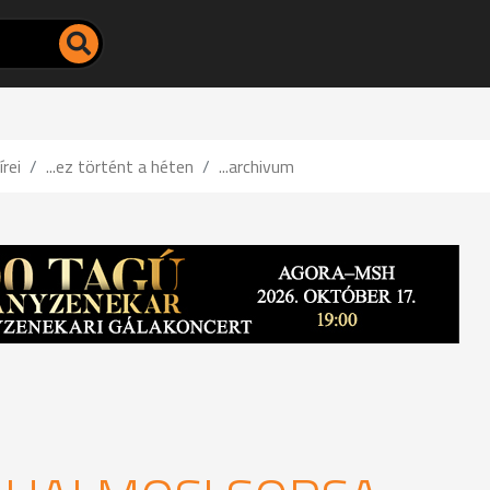
írei
...ez történt a héten
...archivum