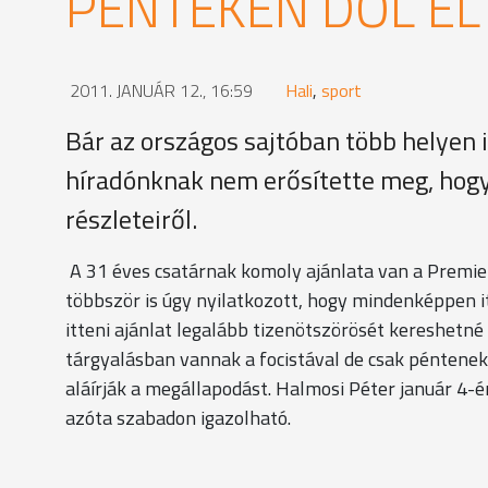
PÉNTEKEN DŐL EL
2011. JANUÁR 12., 16:59
Hali
,
sport
Bár az országos sajtóban több helyen 
híradónknak nem erősítette meg, hog
részleteiről.
A 31 éves csatárnak komoly ajánlata van a Premie
többször is úgy nyilatkozott, hogy mindenképpen i
itteni ajánlat legalább tizenötszörösét kereshetné
tárgyalásban vannak a focistával de csak péntenek
aláírják a megállapodást. Halmosi Péter január 4-
azóta szabadon igazolható.