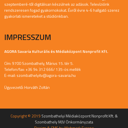
szeptemberé-től digitálisan készülnek az adások. Televíziónk
rendszeresen fogad gyakornokokat. Évről évre 4-6 hallgató szerez
gyakorlati ismereteket a stúdiónkban.
IMPRESSZUM
AGORA Savaria Kulturális és Médiaközpont Nonprofit Kft.
Cím: 9700 Szombathely, Márius 15. tér 5.
Telefon/fax: +36 94 312 666/ 135-ös mellék
E-mail:
szombathelyitv@agora-savaria.hu
Ügyvezető: Horváth Zoltán
Copyright © 2019
Szombathelyi Médiaközpont Nonprofit Kft. &
Szombathely MJV Önkormányzata
Design & CMS by
Webmark Europe