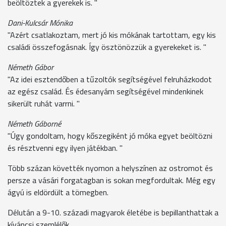
beöltöztek a gyerekek is. "
Dani-Kulcsár Mónika
"Azért csatlakoztam, mert jó kis mókának tartottam, egy kis
családi összefogásnak. Így ösztönözzük a gyerekeket is. "
Németh Gábor
"Az idei esztendőben a tűzoltók segítségével felruházkodot
az egész család. És édesanyám segítségével mindenkinek
sikerült ruhát varrni. "
Németh Gáborné
"Úgy gondoltam, hogy kőszegiként jó móka egyet beöltözni
és résztvenni egy ilyen játékban. "
Több százan követték nyomon a helyszínen az ostromot és
persze a vásári forgatagban is sokan megfordultak. Még egy
ágyú is eldördült a tömegben.
Délután a 9-10. századi magyarok életébe is bepillanthattak a
kíváncsi szemlélők.