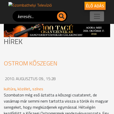
ÉLŐ ADÁS
HÍREK
OSTROM KŐSZEGEN
2010. AUGUSZTUS 09., 15:28
kultúra
,
közélet
,
színes
Szombaton még eső áztatta a kőszegi csatateret, de
vasárnap már semmi nem tartotta vissza a török és magyar
seregeket, hogy megküzdjenek egymással. Hétvégén
kezdődött a Kőszegi Ostromnapok rendezvénysorozata. Egy