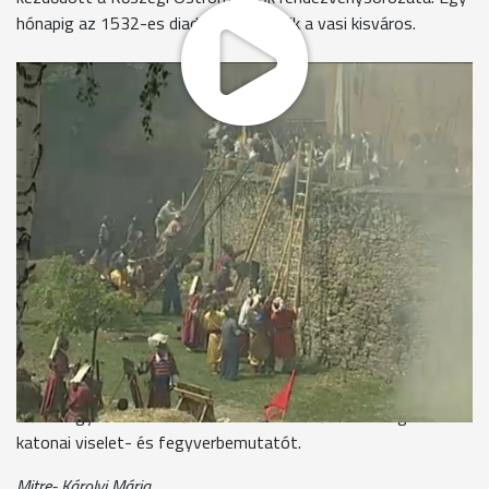
hónapig az 1532-es diadalra emlékezik a vasi kisváros.
Már szombaton reggel összecsaptak a török és magyar
vitézek Kőszeg utcáin. A zord idő ellenére a harcosok
lelkesedése nem csappant, és a közönségé sem. Sokan voltak
kíváncsiak a felvonulásra.
Négy évvel ezelőtt, az 1532-es ostrom 475. évfordulóján
rendezték meg először az ostomnapokat Kőszegen.
Básthy Béla
, alpogármester
"Az évfroduló megmutatta, hogy ez több mint egy egyéves
ünnep. Ez a kőszegi identitás részévé vált és nem mellesleg
ragyogó turistacsalogató látványosság is. "
Sokan kipróbálták a játékos próbatételeket -, a fiatalok és
idősek egyaránt érdeklődéssel nézték a Fő téren megtartott
katonai viselet- és fegyverbemutatót.
Mitre- Károlyi Mária