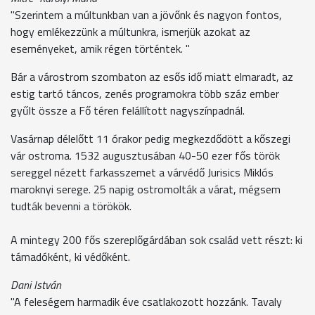
"Szerintem a múltunkban van a jövőnk és nagyon fontos,
hogy emlékezzünk a múltunkra, ismerjük azokat az
eseményeket, amik régen történtek. "
Bár a várostrom szombaton az esős idő miatt elmaradt, az
estig tartó táncos, zenés programokra több száz ember
gyűlt össze a Fő téren felállított nagyszínpadnál.
Vasárnap délelőtt 11 órakor pedig megkezdődött a kőszegi
vár ostroma. 1532 augusztusában 40-50 ezer fős török
sereggel nézett farkasszemet a várvédő Jurisics Miklós
maroknyi serege. 25 napig ostromolták a várat, mégsem
tudták bevenni a törökök.
A mintegy 200 fős szereplőgárdában sok család vett részt: ki
támadóként, ki védőként.
Dani István
"A feleségem harmadik éve csatlakozott hozzánk. Tavaly