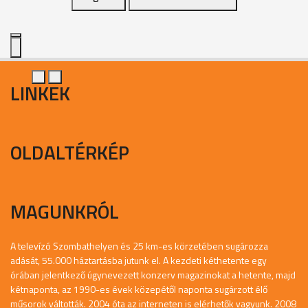
LINKEK
OLDALTÉRKÉP
MAGUNKRÓL
A televízó Szombathelyen és 25 km-es körzetében sugározza
adását, 55.000 háztartásba jutunk el. A kezdeti kéthetente egy
órában jelentkező úgynevezett konzerv magazinokat a hetente, majd
kétnaponta, az 1990-es évek közepétől naponta sugárzott élő
műsorok váltották. 2004 óta az interneten is elérhetők vagyunk. 2008