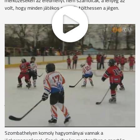
mérkőzéseken az eredményt nem számolták, a lényeg az
volt, hogy minden játékos sok időt tölthessen a jégen.
A Szombathelyi Pingvinek és a Zalai Titánok közös
csapatokkal szerepelnek a felnőtt és korosztályos országos
bajnokságokban. Az U8-asok és U10-esek számára a vasi
megyeszékhelyen rendeztek tornát, de erre a két egylet
külön-külön együtteseket állított ki.
Göncz Szabolcs elnök, Szombathelyi Pingvinek
"Valójában ez a két korosztály, valamint a fölötte lévő U12-
es nem eredménycentrikus a magyar bajnokságban, hanem az
a lényeg, hogy torna rendszerben minél több mérkőzést
játszanak a gyerekek. Persze mindenki tudja az eredményt, de
nincs jegyzőkönyvezve. Itt az a lényeg, hogy minél több
gyerek játszon."
Szombathelyen komoly hagyományai vannak a