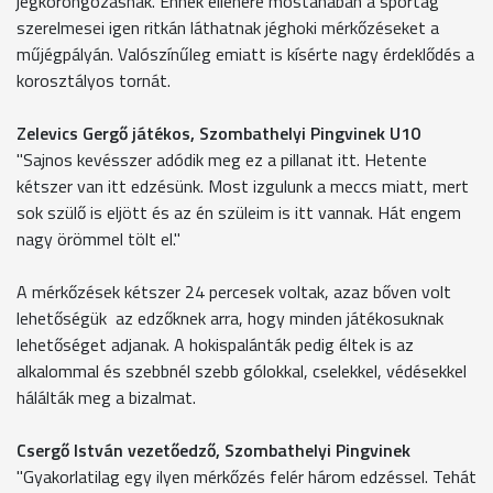
jégkorongozásnak. Ennek ellenére mostanában a sportág
szerelmesei igen ritkán láthatnak jéghoki mérkőzéseket a
műjégpályán. Valószínűleg emiatt is kísérte nagy érdeklődés a
korosztályos tornát.
Zelevics Gergő játékos, Szombathelyi Pingvinek U10
"Sajnos kevésszer adódik meg ez a pillanat itt. Hetente
kétszer van itt edzésünk. Most izgulunk a meccs miatt, mert
sok szülő is eljött és az én szüleim is itt vannak. Hát engem
nagy örömmel tölt el."
A mérkőzések kétszer 24 percesek voltak, azaz bőven volt
lehetőségük az edzőknek arra, hogy minden játékosuknak
lehetőséget adjanak. A hokispalánták pedig éltek is az
alkalommal és szebbnél szebb gólokkal, cselekkel, védésekkel
hálálták meg a bizalmat.
Csergő István vezetőedző, Szombathelyi Pingvinek
"Gyakorlatilag egy ilyen mérkőzés felér három edzéssel. Tehát