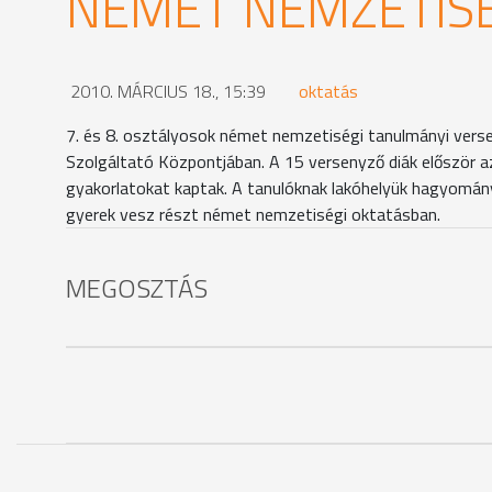
NÉMET NEMZETISÉ
2010. MÁRCIUS 18., 15:39
oktatás
7. és 8. osztályosok német nemzetiségi tanulmányi ve
Szolgáltató Központjában. A 15 versenyző diák először az
gyakorlatokat kaptak. A tanulóknak lakóhelyük hagyomány
gyerek vesz részt német nemzetiségi oktatásban.
MEGOSZTÁS