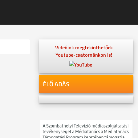
Videóink megtekinthetőek
Youtube-csatornánkon is!
ÉLŐ ADÁS