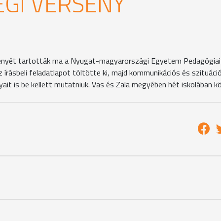
GI VERSENY
rsenyét tartották ma a Nyugat-magyarországi Egyetem Pedagógiai
 írásbeli feladatlapot töltötte ki, majd kommunikációs és szituáci
ait is be kellett mutatniuk. Vas és Zala megyében hét iskolában k