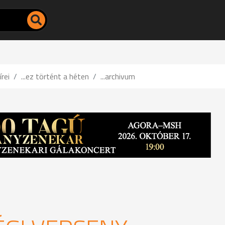
írei
...ez történt a héten
...archivum