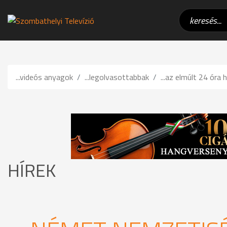
...videós anyagok
...legolvasottabbak
...az elmúlt 24 óra h
HÍREK