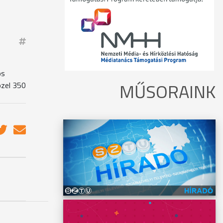
ós
MŰSORAINK
özel 350