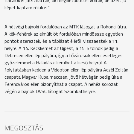
fiatalok is játszhattak, ők megilletődöttel voltak, de azért jó
képet kaptam róluk is."
A hétvégi bajnoki fordulóban az MTK látogat a Rohonci útra.
A kék-fehérek az elmúlt öt fordulóban mindössze egyetlen
pontot szereztek, és a táblázat éléről visszaestek a 11.
helyre. A 14. Kecskemét az Újpest, a 15. Szolnok pedig a
Debrecen ellen lép pályára, így a fővárosiak elleni esetleges
győzelemmel a Haladás elkerülhet a kieső helyről. A
folytatásban kedden a Videoton ellen lép pályára Aczél Zoltán
csapata Magyar Kupa meccsen, jövő hétvégén pedig újra a
Ferencváros ellen bizonyíthat a csapat. A nehéz sorozat
végén a bajnok DVSC látogat Szombathelyre.
MEGOSZTÁS