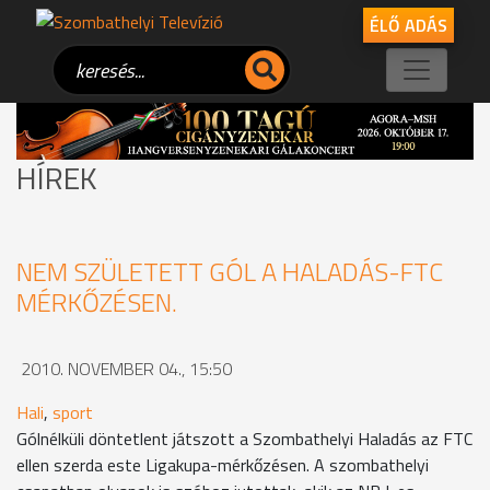
ÉLŐ ADÁS
HÍREK
NEM SZÜLETETT GÓL A HALADÁS-FTC
MÉRKŐZÉSEN.
2010. NOVEMBER 04., 15:50
Hali
,
sport
Gólnélküli döntetlent játszott a Szombathelyi Haladás az FTC
ellen szerda este Ligakupa-mérkőzésen. A szombathelyi