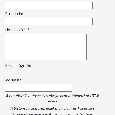
E-mail cím
Hozzászólás*
Biztonsági kód
Ide írja be*
A hozzászólás tárgya és szövege nem tartalmazhat HTML
kódot.
A biztonsági kód nem érzékeny a nagy és kisbetűkre.
Az e-mail cím nem jelenik meg a nyilvános felületen.