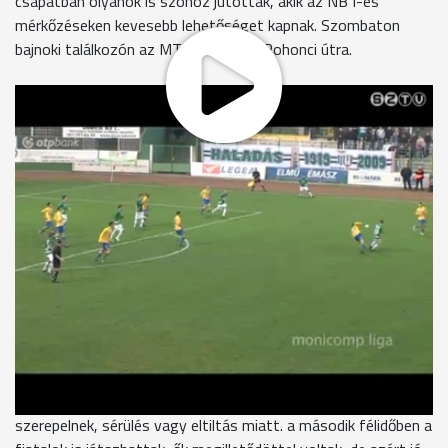
csapatban olyanok is szóhoz jutottak, akik az NB I-es
mérkőzéseken kevesebb lehetőséget kapnak. Szombaton
bajnoki találkozón az MTK látogat a Rohonci útra.
Csütörtök délelőtt regeneráló edzés szerepelt a programban,
ezen részt vettek a szerdai meccsen pályára lépők és a
pihenőt kapott játékosok is. Az edzés végén egyénileg
gyakorolták a kapuralövéseket a játékosok. Aczél Zoltán
vezetőedző az eredménnyel és a mutatott játékkal is
elégedett. Azt mondja, az Üllői úton mindig bravúr a
pontszerzés. A tegnapi Ligakupa-mérkőzésen lehetőséget
kaptak az Akadémián játszó fiatalok is, akik nem okoztak
csalódást. A Haladás két forduló után 4 ponttal vezeti a
csoportját a Fradi és a Pápa előtt.
Aczél Zoltán
- vezetőedző, Szombathelyi Haladás
"Mindenféleképpen hasznos volt a tegnapi mérkőzés,
olyanoknak is tudtam játéklehetőséget adni, akik kevesebbet
szerepelnek, sérülés vagy eltiltás miatt. a második félidőben a