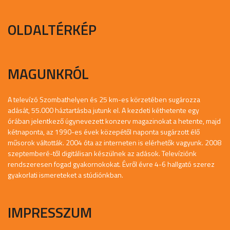
OLDALTÉRKÉP
MAGUNKRÓL
A televízó Szombathelyen és 25 km-es körzetében sugározza
adását, 55.000 háztartásba jutunk el. A kezdeti kéthetente egy
órában jelentkező úgynevezett konzerv magazinokat a hetente, majd
kétnaponta, az 1990-es évek közepétől naponta sugárzott élő
műsorok váltották. 2004 óta az interneten is elérhetők vagyunk. 2008
szeptemberé-től digitálisan készülnek az adások. Televíziónk
rendszeresen fogad gyakornokokat. Évről évre 4-6 hallgató szerez
gyakorlati ismereteket a stúdiónkban.
IMPRESSZUM