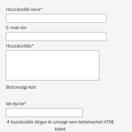
Hozzászóló neve*
E-mail cím
Hozzászólás*
Biztonsági kód
Ide írja be*
A hozzászólás tárgya és szövege nem tartalmazhat HTML
kódot.