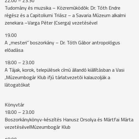
22.00 – 23.30
Tudomány és muzsika – Közremûködôk: Dr. Tóth Endre
régész és a Capitoliumi Triász – a Savaria Múzeum alkalmi
zenekara –Varga Péter (Cserga) vezetésével
19.00
A „mesteri” boszorkány – Dr. Tóth Gábor antropológus
elôadása
18.00 – 23.00
A Tájak, korok, települések címû állandó kiállításban a Vasi
,Múzeumbogár Klub ifjú tárlatvezetôi kalauzolják a
látogatókat
Könyvtár
18.00 – 23.00
Boszorkánykönyv-készítés Hanusz Orsolya és Mártfai Márta
vezetésévelMúzeumbogár Klub