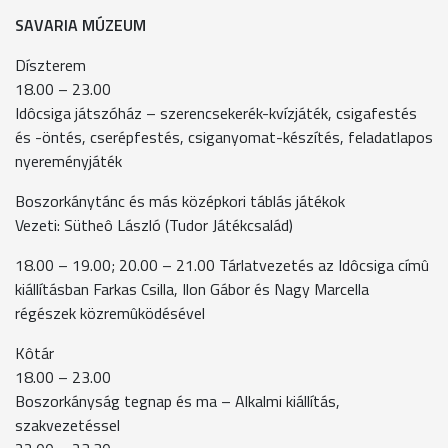
SAVARIA MÚZEUM
Díszterem
18.00 – 23.00
Idôcsiga játszóház – szerencsekerék-kvízjáték, csigafestés
és -öntés, cserépfestés, csiganyomat-készítés, feladatlapos
nyereményjáték
Boszorkánytánc és más középkori táblás játékok
Vezeti: Sütheô László (Tudor Játékcsalád)
18.00 – 19.00; 20.00 – 21.00 Tárlatvezetés az Idôcsiga címû
kiállításban Farkas Csilla, Ilon Gábor és Nagy Marcella
régészek közremûködésével
Kôtár
18.00 – 23.00
Boszorkányság tegnap és ma – Alkalmi kiállítás,
szakvezetéssel