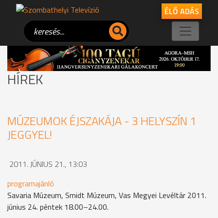
ÉLŐ ADÁS
HÍREK
MÚZEUMOK ÉJSZAKÁJA - 3 HELYSZÍN 1
JEGGYEL!
2011. JÚNIUS 21., 13:03
programajánló
Savaria Múzeum, Smidt Múzeum, Vas Megyei Levéltár 2011.
június 24. péntek 18.00–24.00.