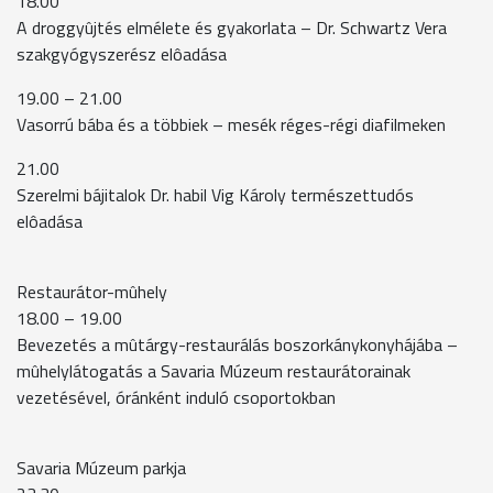
18.00
A droggyûjtés elmélete és gyakorlata – Dr. Schwartz Vera
szakgyógyszerész elôadása
19.00 – 21.00
Vasorrú bába és a többiek – mesék réges-régi diafilmeken
21.00
Szerelmi bájitalok Dr. habil Vig Károly természettudós
elôadása
Restaurátor-mûhely
18.00 – 19.00
Bevezetés a mûtárgy-restaurálás boszorkánykonyhájába –
mûhelylátogatás a Savaria Múzeum restaurátorainak
vezetésével, óránként induló csoportokban
Savaria Múzeum parkja