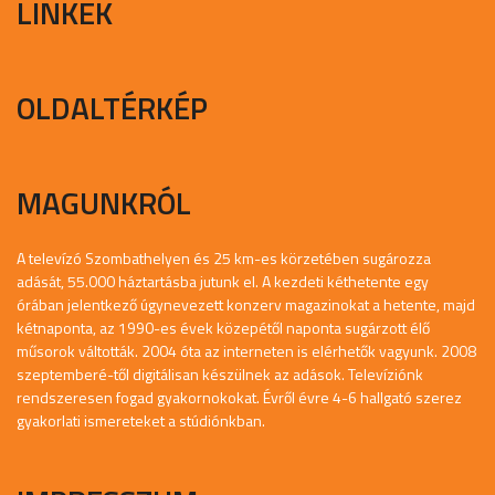
LINKEK
OLDALTÉRKÉP
MAGUNKRÓL
A televízó Szombathelyen és 25 km-es körzetében sugározza
adását, 55.000 háztartásba jutunk el. A kezdeti kéthetente egy
órában jelentkező úgynevezett konzerv magazinokat a hetente, majd
kétnaponta, az 1990-es évek közepétől naponta sugárzott élő
műsorok váltották. 2004 óta az interneten is elérhetők vagyunk. 2008
szeptemberé-től digitálisan készülnek az adások. Televíziónk
rendszeresen fogad gyakornokokat. Évről évre 4-6 hallgató szerez
gyakorlati ismereteket a stúdiónkban.