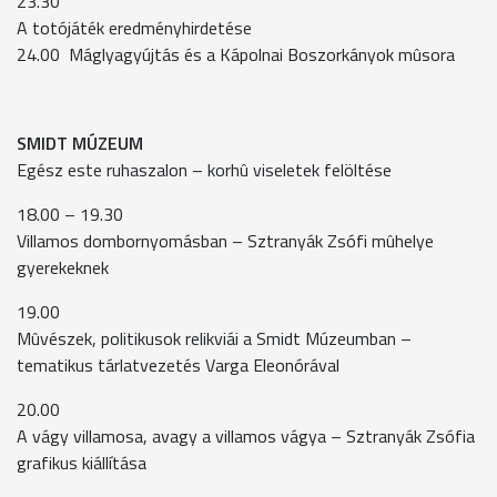
23.30
A totójáték eredményhirdetése
24.00 Máglyagyújtás és a Kápolnai Boszorkányok mûsora
SMIDT MÚZEUM
Egész este ruhaszalon – korhû viseletek felöltése
18.00 – 19.30
Villamos dombornyomásban – Sztranyák Zsófi mûhelye
gyerekeknek
19.00
Mûvészek, politikusok relikviái a Smidt Múzeumban –
tematikus tárlatvezetés Varga Eleonórával
20.00
A vágy villamosa, avagy a villamos vágya – Sztranyák Zsófia
grafikus kiállítása