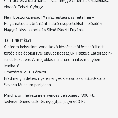
A strucc és a daru harca – Vas megye címerének kialakulása –
elôadó: Feiszt György
Nem boszorkányság! Az iratrestaurálás rejtelmei –
Folyamatosan, óránként induló csoportokkal – elôadók:
Nagyné Kiss Izabella és Sikné Pászti Eugénia
13+1 REJTÉLY!
A három helyszínre vonatkozó kérdésekbôl összeállított
totót a belépôjeggyel együtt bocsátjuk Tisztelt Látogatóink
rendelkezésére. A megoldás mindhárom intézményben
leadható.
Urnazárás: 23.00 órakor
Eredményhirdetés, nyeremények kisorsolása: 23.30-kor a
Savaria Múzeum parkjában
Mindhárom helyszínre érvényes belépôjegy: 800 Ft,
kedvezményes diák- és nyugdíjas jegy: 400 Ft