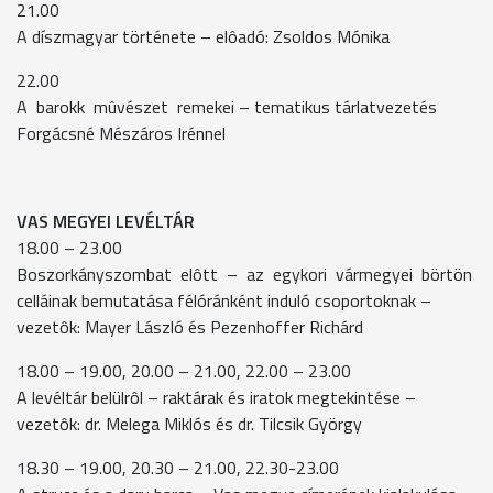
21.00
A díszmagyar története – elôadó: Zsoldos Mónika
22.00
A barokk mûvészet remekei – tematikus tárlatvezetés
Forgácsné Mészáros Irénnel
VAS MEGYEI LEVÉLTÁR
18.00 – 23.00
Boszorkányszombat elôtt – az egykori vármegyei börtön
celláinak bemutatása félóránként induló csoportoknak –
vezetôk: Mayer László és Pezenhoffer Richárd
18.00 – 19.00, 20.00 – 21.00, 22.00 – 23.00
A levéltár belülrôl – raktárak és iratok megtekintése –
vezetôk: dr. Melega Miklós és dr. Tilcsik György
18.30 – 19.00, 20.30 – 21.00, 22.30-23.00