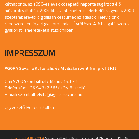
kétnaponta, az 1990-es évek közepétől naponta sugárzott élő
műsorok váltották. 2004 óta az interneten is elérhetők vagyunk. 2008
szeptemberé-től digitálisan készülnek az adások. Televíziónk
rendszeresen fogad gyakornokokat. Évről évre 4-6 hallgató szerez
gyakorlati ismereteket a stúdiónkban.
IMPRESSZUM
AGORA Savaria Kulturális és Médiaközpont Nonprofit Kft.
Cím: 9700 Szombathely, Márius 15. tér 5.
Telefon/fax: +36 94 312 666/ 135-ös mellék
E-mail:
szombathelyitv@agora-savaria.hu
Ügyvezető: Horváth Zoltán
Copyright © 2019
Szombathelyi Médiaközpont Nonprofit Kft. &