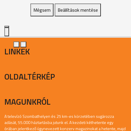
Mégsem
Beállítások mentése
LINKEK
OLDALTÉRKÉP
MAGUNKRÓL
A televízó Szombathelyen és 25 km-es körzetében sugározza
adását, 55.000 háztartásba jutunk el. A kezdeti kéthetente egy
órában jelentkező úgynevezett konzerv magazinokat a hetente, majd