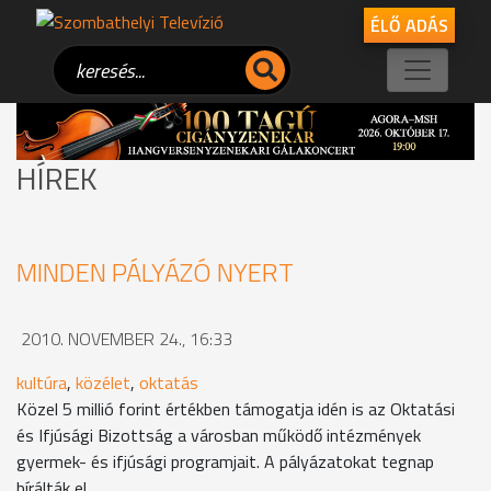
ÉLŐ ADÁS
HÍREK
MINDEN PÁLYÁZÓ NYERT
2010. NOVEMBER 24., 16:33
kultúra
,
közélet
,
oktatás
Közel 5 millió forint értékben támogatja idén is az Oktatási
és Ifjúsági Bizottság a városban működő intézmények
gyermek- és ifjúsági programjait. A pályázatokat tegnap
bírálták el.