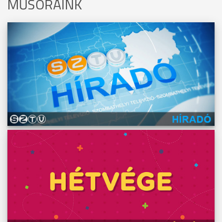
MŰSORAINK