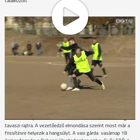
találkozón.
Szombaton remek időben, jól előkészített pályán játszotta le
utolsó gyakorló mérkőzését a tavaszi szezonra készülő
Haladás Sopron Bank. A zöld-fehérek a harmadik vonalban
szereplő Haladás II-vel csaptak össze és nyertek 3:1-re. A
találkozó szünetében Artner Tamás vezetőedző komplett
sort cserélt, így valamennyi hadrafogható játékosának
felkészültségéről képet kaphatott. Az mindenképpen
örömteli, hogy a csatárok kezdik megtalálni góllövőcipőjüket:
különösen Vujovics mozgott bíztatóan a kapu előtt.
Artner Tamás vezetőedző, Haladás Sopron Bank
...
A Haladás Sopron Bank a héten már csak edzésekkel hangol a
tavaszi rajtra. A vezetőedző elmondása szerint most már a
frissítésre helyezik a hangsúlyt. A vasi gárda vasárnap 18