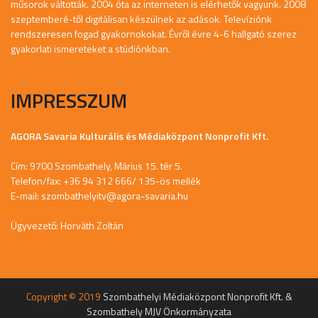
műsorok váltották. 2004 óta az interneten is elérhetők vagyunk. 2008
szeptemberé-től digitálisan készülnek az adások. Televíziónk
rendszeresen fogad gyakornokokat. Évről évre 4-6 hallgató szerez
gyakorlati ismereteket a stúdiónkban.
IMPRESSZUM
AGORA Savaria Kulturális és Médiaközpont Nonprofit Kft.
Cím: 9700 Szombathely, Márius 15. tér 5.
Telefon/fax: +36 94 312 666/ 135-ös mellék
E-mail:
szombathelyitv@agora-savaria.hu
Ügyvezető: Horváth Zoltán
Copyright © 2019
Szombathelyi Médiaközpont Nonprofit Kft. &
Szombathely MJV Önkormányzata