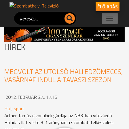
ÉLŐ ADÁS
HÍREK
MEGVOLT AZ UTOLSÓ HALI EDZŐMECCS,
VASÁRNAP INDUL A TAVASZI SZEZON
2012. FEBRUÁR 27., 17:13
Hali
,
sport
Artner Tamás élvonalbeli gárdája az NB3-ban vitézkedő
Haladás II.-t verte 3-1 arányban a szombati felkészülési