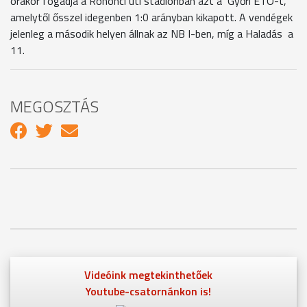
órakor fogadja a Rohonci úti stadionban azt a Győri ETÓ-t,
amelytől ősszel idegenben 1:0 arányban kikapott. A vendégek
jelenleg a második helyen állnak az NB I-ben, míg a Haladás a
11.
MEGOSZTÁS
Videóink megtekinthetőek
Youtube-csatornánkon is!