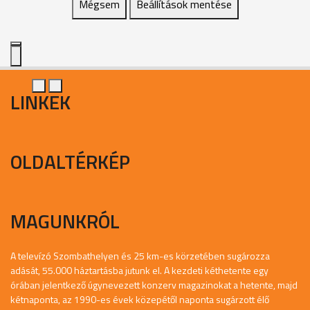
Mégsem
Beállítások mentése
LINKEK
OLDALTÉRKÉP
MAGUNKRÓL
A televízó Szombathelyen és 25 km-es körzetében sugározza
adását, 55.000 háztartásba jutunk el. A kezdeti kéthetente egy
órában jelentkező úgynevezett konzerv magazinokat a hetente, majd
kétnaponta, az 1990-es évek közepétől naponta sugárzott élő