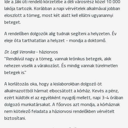
Ide a Jáki úti rendelő körzetébe a déli városrész közel 10 000
lakója tartozik. Korábban a napi vérvételek alkalmával jobban
eloszlott a tömeg, most két alatt kell ellátni ugyanannyi
beteget.
A rendelőben dolgozók alig tudnak segíteni a helyzeten. Év
eleje óta tarthatatlan a helyzet - mondja a doktornő.
Dr. Legli Veronika
- háziorvos
"Rendkívül nagy a tömeg, vannak krónikus betegek, akik
nehezen viselik a várakozást. És mindig vannak türelmetlen
betegek is."
A korlátozás oka, hogy a kislaborokban dolgozó öt
alkalmazottból hármat elbocsátott a kórház. Kevés a pénz,
ezért küldték el az egyébként nyugdíj mellett, napi 3-4 órában
dolgozó munkatársakat. A főorvos azt mondja, a kórháznak
nem kötelező feladata a háziorvosi rendelőkben vérvételt
biztosítani.