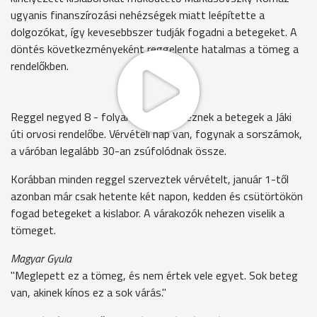
ugyanis finanszírozási nehézségek miatt leépítette a
dolgozókat, így kevesebbszer tudják fogadni a betegeket. A
döntés következményeként reggelente hatalmas a tömeg a
rendelőkben.
Reggel negyed 8 - folyamatosan érkeznek a betegek a Jáki
úti orvosi rendelőbe. Vérvételi nap van, fogynak a sorszámok,
a váróban legalább 30-an zsúfolódnak össze.
Korábban minden reggel szerveztek vérvételt, január 1-től
azonban már csak hetente két napon, kedden és csütörtökön
fogad betegeket a kislabor. A várakozók nehezen viselik a
tömeget.
Magyar Gyula
"Meglepett ez a tömeg, és nem értek vele egyet. Sok beteg
van, akinek kínos ez a sok várás."