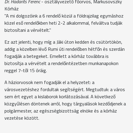
Dr. Hadarits Ferenc
- osztályvezető főorvos, Markusovszky
Kórház
"A mi dolgozóink a 6 rendelő közül a földrajzilag egymáshoz
közel eső rendelőkben heti 2-2 alkalommal, felváltva tudják
biztosítani a vérvételt."
Ez azt jelenti, hogy míg a Jáki úton kedden és csütörtökön,
addig a közelben lévő Rumi úti rendelőben hétfőn és szerdán
fogadják a betegeket. Emellett a kórház továbbra is
biztosítja a vérvételt a rendelőintézetben munkanapokon
reggel 7-től 15 óráig.
A háziorvosok nem fogadják el a helyzetet: a
városvezetéshez fordultak segítségért. Megtudtuk: a város
sem ért egyet a kislaborok korlátozásával. A következő
közgyűlésen döntenek arról, hogy tárgyalások kezdődjenek a
polgármester, az egészségbizottság elnöke és a kórház
vezetése között.