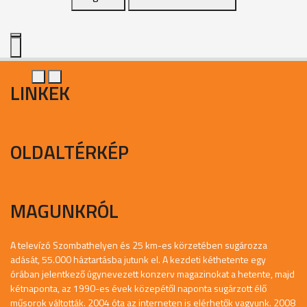
LINKEK
OLDALTÉRKÉP
MAGUNKRÓL
A televízó Szombathelyen és 25 km-es körzetében sugározza
adását, 55.000 háztartásba jutunk el. A kezdeti kéthetente egy
órában jelentkező úgynevezett konzerv magazinokat a hetente, majd
kétnaponta, az 1990-es évek közepétől naponta sugárzott élő
műsorok váltották. 2004 óta az interneten is elérhetők vagyunk. 2008