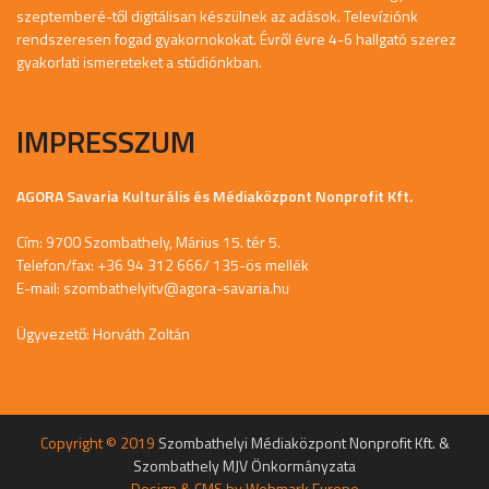
szeptemberé-től digitálisan készülnek az adások. Televíziónk
rendszeresen fogad gyakornokokat. Évről évre 4-6 hallgató szerez
gyakorlati ismereteket a stúdiónkban.
IMPRESSZUM
AGORA Savaria Kulturális és Médiaközpont Nonprofit Kft.
Cím: 9700 Szombathely, Márius 15. tér 5.
Telefon/fax: +36 94 312 666/ 135-ös mellék
E-mail:
szombathelyitv@agora-savaria.hu
Ügyvezető: Horváth Zoltán
Copyright © 2019
Szombathelyi Médiaközpont Nonprofit Kft. &
Szombathely MJV Önkormányzata
Design & CMS by
Webmark Europe