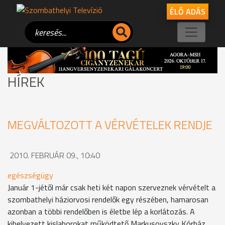
ÉLŐ ADÁS
HÍREK
MEGVÁLTOZOTT A VÉRVÉTELEK RENDJE
2010. FEBRUÁR 09., 10:40
egészségügy
Január 1-jétől már csak heti két napon szerveznek vérvételt a
szombathelyi háziorvosi rendelők egy részében, hamarosan
azonban a többi rendelőben is életbe lép a korlátozás. A
kihelyezett kislaborokat működtető Markusovszky Kórház