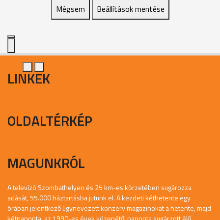
Mégsem
Beállítások mentése
LINKEK
OLDALTÉRKÉP
MAGUNKRÓL
A televízó Szombathelyen és 25 km-es körzetében sugározza
adását, 55.000 háztartásba jutunk el. A kezdeti kéthetente egy
órában jelentkező úgynevezett konzerv magazinokat a hetente, majd
kétnaponta, az 1990-es évek közepétől naponta sugárzott élő