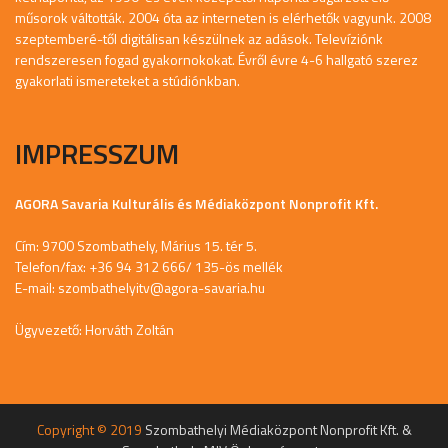
műsorok váltották. 2004 óta az interneten is elérhetők vagyunk. 2008
szeptemberé-től digitálisan készülnek az adások. Televíziónk
rendszeresen fogad gyakornokokat. Évről évre 4-6 hallgató szerez
gyakorlati ismereteket a stúdiónkban.
IMPRESSZUM
AGORA Savaria Kulturális és Médiaközpont Nonprofit Kft.
Cím: 9700 Szombathely, Márius 15. tér 5.
Telefon/fax: +36 94 312 666/ 135-ös mellék
E-mail:
szombathelyitv@agora-savaria.hu
Ügyvezető: Horváth Zoltán
Copyright © 2019
Szombathelyi Médiaközpont Nonprofit Kft. &