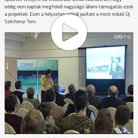
eddig nem kaptak megfelelő nagyságú állami támogatás ezek
a projektek. Ezen a helyzeten próbál javítani a most induló Új
Széchenyi Terv.
A megtermelt energia 40%-át a lakosság használja fel, ennek
ellenére Magyarországon az újra hasznosítható
energiforrások leginkább vállalati szinten terjedtek el.
Szombathelyen is épült biomassza erőmű, amely a város
távhőszolgáltatásban vesz részt. A szállodák is
előszeretettel alkalmazzák a napkollektorokat a melegvíz
ellátásban. A lakosság körében viszont nagyon sok lehetőség
marad kihasználatlanul, pedig a lakóházak fűtését és
melegvíz ellátását egyaránt meg lehetne oldani a
geotermikus és napenergia felhasználásával. A passzívházak
elterjedésének viszont gátat szab, hogy viszonylag hosszú a
beruházás megtérülési ideje és ezért sokan nem tudják vállalni
a többletköltségeket. Pedig van érdeklődés a megújúló
energiák hasznosítása iránt, hiszen a mai szombathelyi