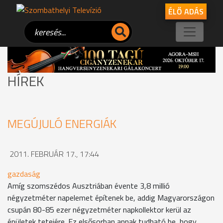
ÉLŐ ADÁS
HÍREK
MEGÚJULÓ ENERGIÁK
2011. FEBRUÁR 17., 17:44
gazdaság
Amíg szomszédos Ausztriában évente 3,8 millió
négyzetméter napelemet építenek be, addig Magyarországon
csupán 80-85 ezer négyzetméter napkollektor kerül az
épületek tetejére. Ez elsősorban annak tudható be, hogy