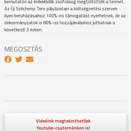
bemutatón az érdeklődők zsúfolásig megtöltötték a termet.
Az Új Széchenyi Terv pályázatain a költségvetési szervek
ilyen beruházásaihoz 100%-os támogatást nyerhetnek, de az
önkormányzatok is 80%-os hozzájáruláshoz juthatnak a
következő 3 évben.
MEGOSZTÁS
Videóink megtekinthetőek
Youtube-csatornánkon is!