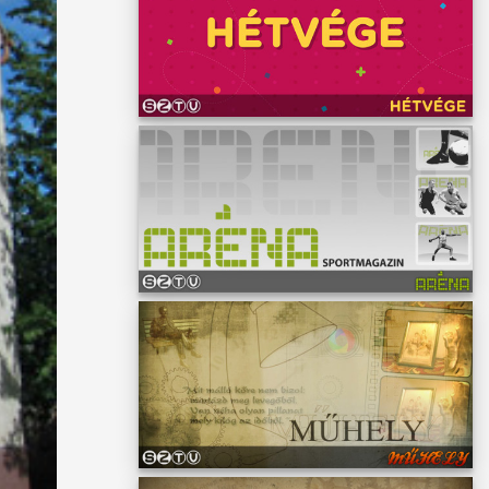
nt a
szen
tt
másik
aton