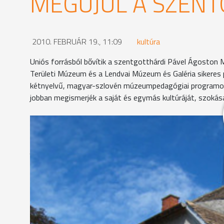
MEGÚJUL A SZEN
2010. FEBRUÁR 19., 11:09
kultúra
Uniós forrásból bővítik a szentgotthárdi Pável Ágost
Területi Múzeum és a Lendvai Múzeum és Galéria sikeres 
kétnyelvű, magyar-szlovén múzeumpedagógiai programot i
jobban megismerjék a saját és egymás kultúráját, szokás
A szentgotthárdi Pável Ágosoton Múzeumot 1983-ba
jelentettek újdonságot az épület falai között, jele
pályázatnak köszönhetően viszont hamarosan bőv
Ehhez építenek hozzá egy 85 m2-es épületrészt, h
akadálymentesen meg tudják majd közelíteni - ha
sajtótájékoztatón. Új állandó kiállítást is kialak