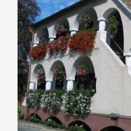
és a Szentgotthárd környéki szlovének életmódját
Muraszombati Tartományi Múzeumban pedig múze
helyiségeket alakítanak ki a program kapcsán.
Dr. Horváth Sándor
- projektfelelős, VMMI (Szomba
"Olyan gyerekeket szeretnénk nevelni, akik megis
ezekbe a múzeumokba várjuk őket a program kapcsá
múzeumbarát lesz ezáltal."
Magyar és szlovén nyelven elkészített kiadványok,
közötti korosztály számára a nyelvvel, szokásokka
közös táborozáson is részt vesznek majd a diákok.
Metka Fujs,
igazgató - Muraszombati Tartományi
"Nem elég az, hogy mindenki a saját kultúráját me
kultúráját és ezt közösen ápoljuk."
A program megvalósítására több mint 800 ezer euró
nyertek az intézmények. Ennek közel a felét, 312