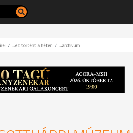
írei
...ez történt a héten
...archivum