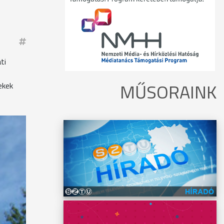
ti
MŰSORAINK
ekek
k
soknak,