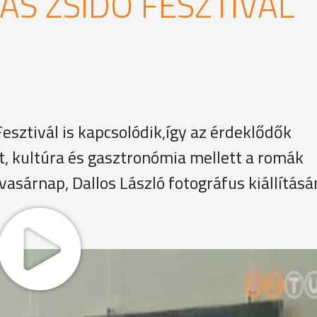
AS ZSIDÓ FESZTIVÁL
esztivál is kapcsolódik,így az érdeklődők
 kultúra és gasztronómia mellett a romák
vasárnap, Dallos László fotográfus kiállítás
abja Az utcán című fotó. Ezt, akárcsak a többi most bemutat
sten. A szombathelyi fotográfus munkáit most a Bernstei
.