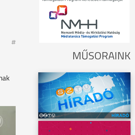
MŰSORAINK
ának
ott
n Béla