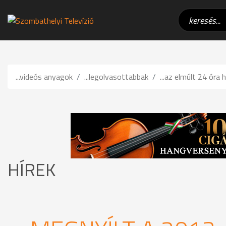
...videós anyagok
...legolvasottabbak
...az elmúlt 24 óra h
HÍREK