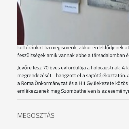
Roma színtársulat lép fel a Tolerancia Fesztiválon, 
beszélgetést is szerveznek.
Ferkovics József - irodavezető, Roma Területi 
“Azok a fiatalok, akik eltávolodtak a romáktól, me
kultúránkat ha megismerik, akkor érdeklődjenek u
feszültségek amik vannak ebbe a társadalomban é
Jövőre lesz 70 éves évfordulója a holocaustnak. A 
megrendezését - hangzott el a sajtótájékoztatón. 
a Roma Önkormányzat és a Hit Gyülekezete közös 
emlékezzenek meg Szombathelyen is az eseményr
MEGOSZTÁS