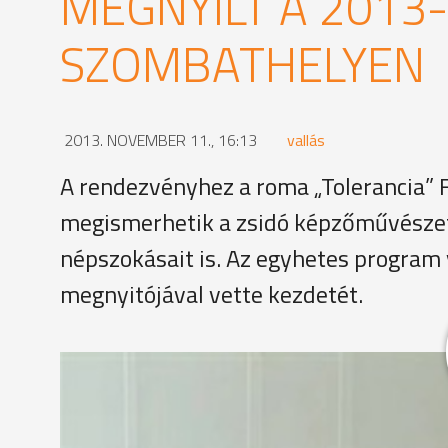
MEGNYÍLT A 2013-
SZOMBATHELYEN
2013. NOVEMBER 11., 16:13
vallás
A rendezvényhez a roma „Tolerancia” F
megismerhetik a zsidó képzőművészet,
népszokásait is. Az egyhetes program 
megnyitójával vette kezdetét.
Dallos László Önretró című kiállításának egyik dar
alkotást 1977-ben már láthatta a közönség Budape
Kulturális Központban nézhetik meg az érdeklődők