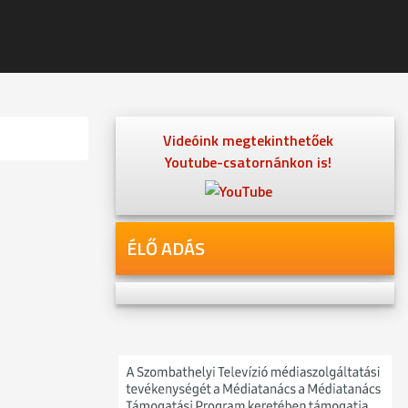
Videóink megtekinthetőek
Youtube-csatornánkon is!
ÉLŐ ADÁS