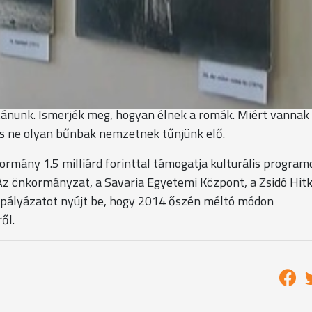
beás és oláh cigányzene is hallható lesz majd, kiállítás nyíl
Nemzetiségi Önkormányzat
rt nincsenek meg a régi közeledési pontok. így ha mást nem
tánunk. Ismerjék meg, hogyan élnek a romák. Miért vannak
s ne olyan bűnbak nemzetnek tűnjünk elő.
kormány 1.5 milliárd forinttal támogatja kulturális program
Az önkormányzat, a Savaria Egyetemi Központ, a Zsidó Hit
pályázatot nyújt be, hogy 2014 őszén méltó módon
ől.