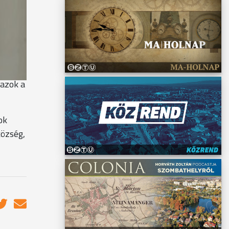
ik és
 a
 azok a
ok
község,