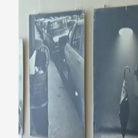
Dallos László-fotográfus
„Megtiszteltetés az, ami elsősorban előjön, mint érz
A vasárnap a kiállításmegnyitóval kezdődött zsidó f
kapjanak a közösség gazdag kultúrájába, megkóstol
Márkus Sándor-elnök,Szombathelyi zsidó Hitköz
„Nagyon fontos a város lakóinak, hogy tudják, hogy 
szellemiségét a jövőben is szeretnénk töretlenül a v
A zsidó fesztivállal párhuzamosan a Roma kulturális
A sokszínű és befogadó Szombathely kétezer éves 
rendezvény kapcsolódik „A mi városunkban, soha!”
kirekesztettség és az előítéletek ellen. Hídverés 
Murai Gábor - szervező, egyetemi tanár
“A fő cél az az volt, hogy a Szombathelyen élő ki
főiskolásokat, középiskolásokat közelebb hozni eg