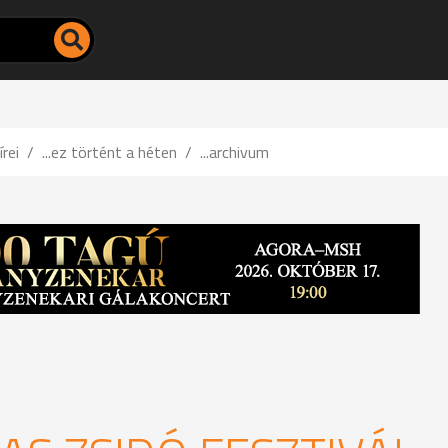
írei
...ez történt a héten
...archivum