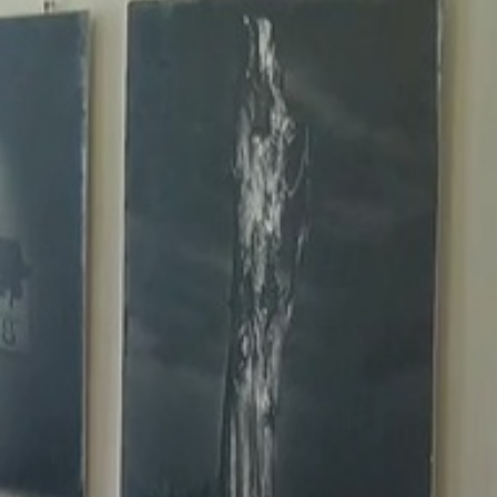
és, és hát jó érzés. Jó érzés az, hogy sokan eljöttek. „
esztivál szervezőinek célja, hogy a város lakói betekintést
hassák a tradicionális étkeket.
ség
a mai időkben is a zsidókra számíthat a város, a zsidók
áros elé tárni.”
 és tolerancia fesztiválnak is otthont ad a város.
múltját Takátsné Tenki Mária tanácsnok méltatta. Kiemelte
 címet viselő amerikai kezdeményezéshez, ami szót emel a
a cél, hangsúlyozták a szervezők egy sajtótájékoztatón.
sebbségeket és az igen erősen elszeparálódott egyetemisták
ymáshoz. Nekem legalább is ez volt a célom.”