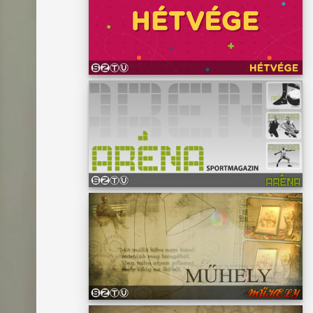
: a
at,