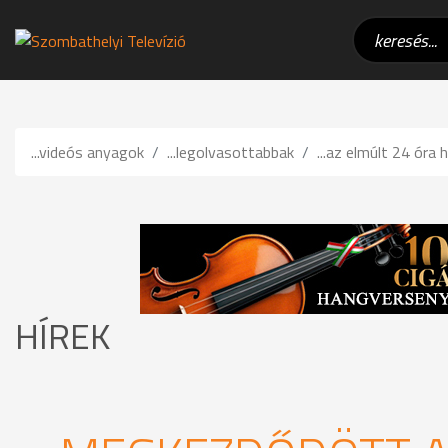
...videós anyagok
...legolvasottabbak
...az elmúlt 24 óra h
HÍREK