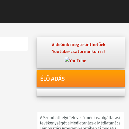
Videóink megtekinthetőek
Youtube-csatornánkon is!
ÉLŐ ADÁS