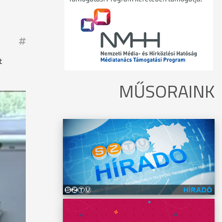
t
MŰSORAINK
iskola
a
 ebbe
neki