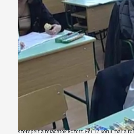
kijelölt osztályterembe.
Rövid rendezkedés még a kezdés előtt: 106-an írta
Debreczeni Máté
"Rebesgették, hogy Mikszáth Kálmánról lehet szó, a
Persze ezt senki nem tudhatja, de nem is lesz rá 
feladatokat, nem okozhat nehézséget."
Kiss Bernadett
"Jól sikerült a felkészülés, rengeteget tanultam. 
biológiából fogok menni, de szeretném, ha ugyanúgy
Az első feladatlap egy szövegértés volt, amire 60 
Pannoniusról szóló újságcikkel kapcsolatos kérdés
180 percük volt. Itt három feladatból lehetett vál
Endre: Pármai likőr című művét. Ezen kívül még K
szerepelt a feladatok között. Fél 12 körül már a fo