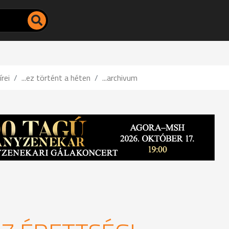
írei
...ez történt a héten
...archivum