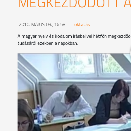
MEGKEZDŐDÖTT A
2010. MÁJUS 03., 16:58
oktatás
A magyar nyelv és irodalom írásbelivel hétfőn megkezdő
tudásáról ezekben a napokban.
A Városháza alagsorában, dobozokban őrizték az ér
igazgatója volt az első, aki átvette a magyar írásbel
Aztán sorban érkeztek az iskolák vezetői, hogy elvi
rendszer biztonságos: a diákok nem tudhatják meg e
Dr. Lenner Tibor
, igazgató - Bolyai Gimnázium
"Ami itt a tételek átvételétől addig, amíg a diákok 
idegen nem láthat bele."
A Bolyai gimnázium díszterme fél 8-kor: rövid tájék