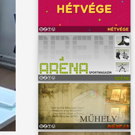
özé, én
ovábbi
r
emzése