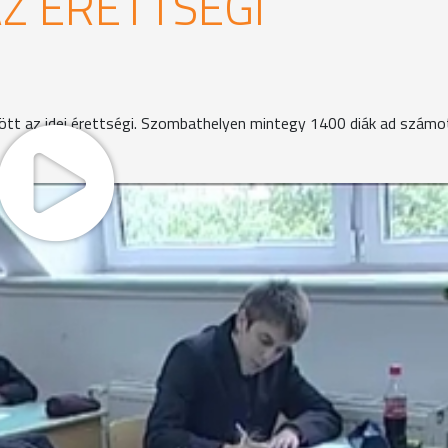
Z ÉRETTSÉGI
dött az idei érettségi. Szombathelyen mintegy 1400 diák ad számo
ettségi tételeket. Reggel fél 7-kor Beer Miklós, a Herman 
i tételeket.
gyék az érettségi tételeket. Lenner Tibor igazgató szerint 
lőre, mik lesznek az érettségi feladatok.
asztalára kerül a tétel, ez a folyamat látható, biztonságos,
oztató a vizsga lebonyolításáról. Aztán mindenki sietett a 