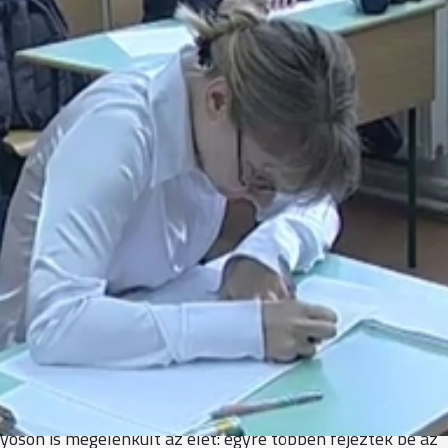
k középszintű magyar érettségit a Bolyaiban.
ki 100 éve született. Kosztolányi Dezső neve is felmerült.
szükség. Amit megkapunk, megfelően ki tudjuk dolgozni a
Az irodalom nem tartozik a választható és fontos tárgyaim k
 sikerülne, mint a többi."
perc állt rendelkezésre. Ebben 2009-ben készült, Janus
ekre kellett válaszolniuk a diákoknak. A szövegelemzésre t
asztani: írhattak érvelést vagy értelmezhették Gelléri Ando
osztolányi és Karinthy egy-egy versének összehasonlító el
lyosón is megélénkült az élet: egyre többen fejezték be az