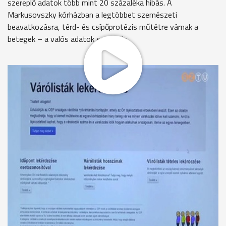
szereplő adatok több mint 20 százaléka hibás. A
Markusovszky kórházban a legtöbbet szemészeti
beavatkozásra, térd- és csípőprotézis műtétre várnak a
betegek – a valós adatok szerint is.
Éveket várhatnak betegek egy-egy csípő- vagy térdprotézis
beavatkozásra, valamint szürkehályog műtétre a
szombathelyi Markusovszky kórházban – ezt mutatják a
várólista.oep.hu
oldalon közzétett adatok és ez a
várakozási idő valós.
Nagy Lajos – főigazgató, Markusovszky Egyetemi és
Oktatókórház
„Ami változás az utóbbi időben, hogy egy országos várólistát
épített ki a közös tulajdonos, a GYEMSZI és ennek
megfelelően az OEP is, aki finanszírozza a kórházakat,
folyamatosan követi ezeket a várólistákat.”