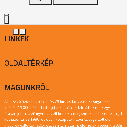
LINKEK
OLDALTÉRKÉP
MAGUNKRÓL
A televízó Szombathelyen és 25 km-es körzetében sugározza
adását, 55.000 háztartásba jutunk el. A kezdeti kéthetente egy
órában jelentkező úgynevezett konzerv magazinokat a hetente, majd
kétnaponta, az 1990-es évek közepétől naponta sugárzott élő
műsorok váltották. 2004 óta az interneten is elérhetők vagyunk. 2008