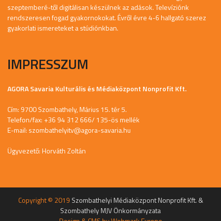
szeptemberé-től digitálisan készülnek az adások. Televíziónk
rendszeresen fogad gyakornokokat. Évről évre 4-6 hallgató szerez
gyakorlati ismereteket a stúdiónkban.
IMPRESSZUM
AGORA Savaria Kulturális és Médiaközpont Nonprofit Kft.
Cím: 9700 Szombathely, Márius 15. tér 5.
Telefon/fax: +36 94 312 666/ 135-ös mellék
E-mail:
szombathelyitv@agora-savaria.hu
Ügyvezető: Horváth Zoltán
Copyright © 2019
Szombathelyi Médiaközpont Nonprofit Kft. &
Szombathely MJV Önkormányzata
Design & CMS by
Webmark Europe