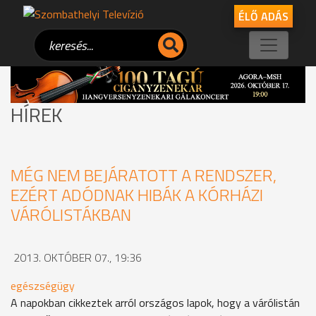
ÉLŐ ADÁS
HÍREK
MÉG NEM BEJÁRATOTT A RENDSZER,
EZÉRT ADÓDNAK HIBÁK A KÓRHÁZI
VÁRÓLISTÁKBAN
2013. OKTÓBER 07., 19:36
egészségügy
A napokban cikkeztek arról országos lapok, hogy a várólistán