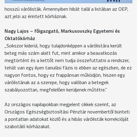
Az informatikai rendszer hibái miatt is láthatóak irreálisan
hosszú várólisták. Amennyiben hibát talál a listában az OEP,
azt jelzi az érintett kórháznak.
Nagy Lajos – főigazgató, Markusovszky Egyetemi és
Oktatókórház
„Sokszor kiderül, hogy tulajdonképpen a várólistára került
beteg más szám alatt fut, mint amikor a beavatkozás
megtörtént és a kettőt nem tudja összefuttatni a rendszer,
tehát van egy ilyen tanulási fázis is ebben az egészben, de ez
nagyon fontos, hogy ez frappánsan működjön, hiszen egy
várólistának az a szerepe, hogy valóban a betegek
szabályozottan, megfelelően kerüljenek műtétre.”
Az országos napilapokban megjelent cikkek szerint, az
Országos Egészségbiztosítási Pénztár novembertől bünteti
a pontatlan adatokat közlő és a hibás várólisták korrekcióját
szabotáló kórházakat.