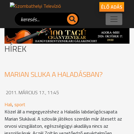
ÉLŐ ADÁS
HÍREK
MARIAN SLUKA A HALADÁSBAN?
2011. MÁRCIUS 17., 11:45
Hali
,
sport
Közel áll a megegyezéshez a Haladás labdarúgócsapata
Marian Slukával. A szlovák játékos szerdán már átesett az
orvosi vizsgálaton, egészségügyi akadálya nincs az
igazolásának. Aczél Zoltán vezetőedző egyértelműen