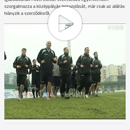
szorgalmazza a középpályás leigazolását, már csak az aláírás
hiányzik a szerződésről.
Csütörtök délelőtt csak egy átmozgató edzés szerepelt a
szombati, paksi vendégjátékra készülő Haladás focisták
programjában. A zöld-fehér labdarúgók Aczél Zoltán vigyázó
szemei előtt rótták a köröket a Rohonci úti stadionban. A
játékosok között ott volt Marian Sluka is, aki kedd óta
együtt készül a Perint-partiakkal. A csapat pénteken kora
délután indul Paksra, ám az biztosra vehető, hogy Marian
Sluka nem lép pályára az atomvárosi gárda ellen. Ugyanis a
szerződtetésével kapcsolatos adminisztrációs munka jóval
több időt igényel, mint amennyi a bajnoki találkozóig
rendelkezésre áll.