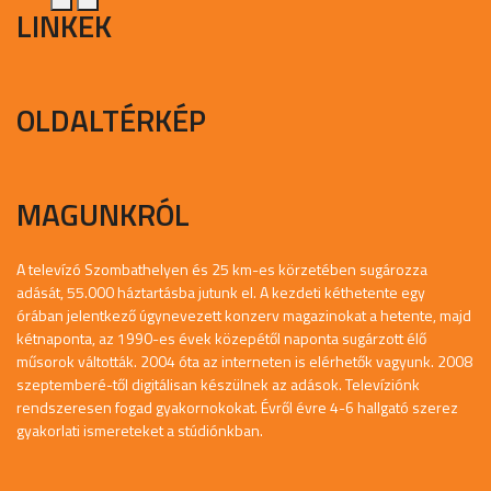
LINKEK
OLDALTÉRKÉP
MAGUNKRÓL
A televízó Szombathelyen és 25 km-es körzetében sugározza
adását, 55.000 háztartásba jutunk el. A kezdeti kéthetente egy
órában jelentkező úgynevezett konzerv magazinokat a hetente, majd
kétnaponta, az 1990-es évek közepétől naponta sugárzott élő
műsorok váltották. 2004 óta az interneten is elérhetők vagyunk. 2008
szeptemberé-től digitálisan készülnek az adások. Televíziónk
rendszeresen fogad gyakornokokat. Évről évre 4-6 hallgató szerez
gyakorlati ismereteket a stúdiónkban.