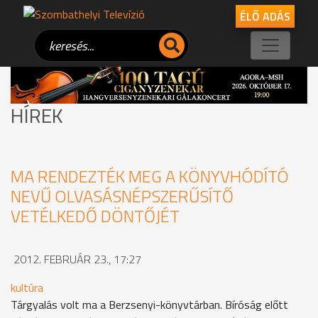
ÉLŐ ADÁS
HÍREK
MA RENDEZTÉK MEG A KÖNYVHÓDÍTÓ
NEVŰ OLVASÁSNÉPSZERŰSÍTŐ
VETÉLKEDŐ DÖNTŐJÉT
2012. FEBRUÁR 23., 17:27
kultúra
Tárgyalás volt ma a Berzsenyi-könyvtárban. Bíróság előtt