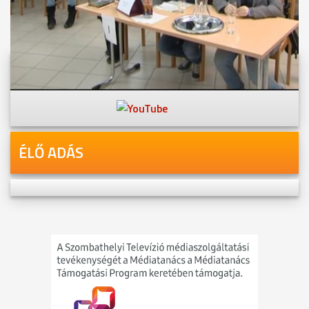
Videóink megtekinthetőek
Youtube-csatornánkon is!
ÉLŐ ADÁS