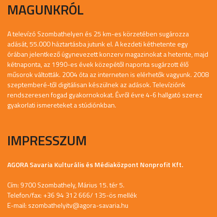
MAGUNKRÓL
A televízó Szombathelyen és 25 km-es körzetében sugározza
adását, 55.000 háztartásba jutunk el. A kezdeti kéthetente egy
órában jelentkező úgynevezett konzerv magazinokat a hetente, majd
kétnaponta, az 1990-es évek közepétől naponta sugárzott élő
műsorok váltották. 2004 óta az interneten is elérhetők vagyunk. 2008
szeptemberé-től digitálisan készülnek az adások. Televíziónk
rendszeresen fogad gyakornokokat. Évről évre 4-6 hallgató szerez
gyakorlati ismereteket a stúdiónkban.
IMPRESSZUM
AGORA Savaria Kulturális és Médiaközpont Nonprofit Kft.
Cím: 9700 Szombathely, Márius 15. tér 5.
Telefon/fax: +36 94 312 666/ 135-ös mellék
E-mail:
szombathelyitv@agora-savaria.hu