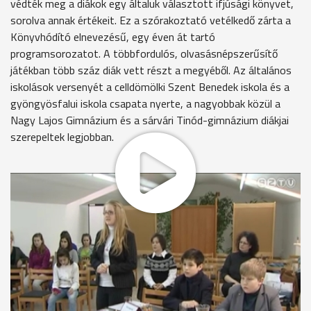
védték meg a diákok egy általuk választott ifjúsági könyvet,
sorolva annak értékeit. Ez a szórakoztató vetélkedő zárta a
Könyvhódító elnevezésű, egy éven át tartó
programsorozatot. A többfordulós, olvasásnépszerűsítő
játékban több száz diák vett részt a megyéből. Az általános
iskolások versenyét a celldömölki Szent Benedek iskola és a
gyöngyösfalui iskola csapata nyerte, a nagyobbak közül a
Nagy Lajos Gimnázium és a sárvári Tinód-gimnázium diákjai
szerepeltek legjobban.
MEGOSZTÁS