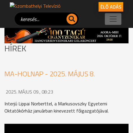
ÉLŐ ADÁS
HÍREK
MA-HOLNAP - 2025. MÁJUS 8.
2025. MÁJUS 09., 08:23
Interjú Lippai Norberttel, a Markusovszky Egyetemi
Oktatókórház januárban kinevezett főigazgatójával.