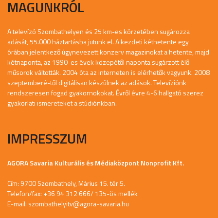
MAGUNKRÓL
A televízó Szombathelyen és 25 km-es körzetében sugározza
adását, 55.000 háztartásba jutunk el. A kezdeti kéthetente egy
órában jelentkező úgynevezett konzerv magazinokat a hetente, majd
kétnaponta, az 1990-es évek közepétől naponta sugárzott élő
műsorok váltották. 2004 óta az interneten is elérhetők vagyunk. 2008
szeptemberé-től digitálisan készülnek az adások. Televíziónk
rendszeresen fogad gyakornokokat. Évről évre 4-6 hallgató szerez
gyakorlati ismereteket a stúdiónkban.
IMPRESSZUM
AGORA Savaria Kulturális és Médiaközpont Nonprofit Kft.
Cím: 9700 Szombathely, Márius 15. tér 5.
Telefon/fax: +36 94 312 666/ 135-ös mellék
E-mail:
szombathelyitv@agora-savaria.hu