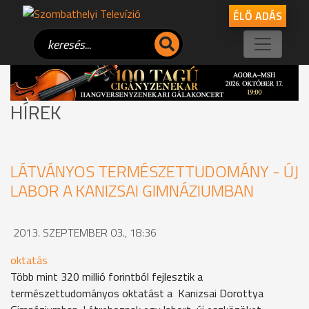
ÉLŐ ADÁS
HÍREK
LÁTVÁNYOS TERMÉSZETTUDOMÁNY - ÚJ
LABOR A KANIZSAI GIMNÁZIUMBAN
2013. SZEPTEMBER 03., 18:36
oktatás
Több mint 320 millió forintból fejlesztik a
természettudományos oktatást a Kanizsai Dorottya