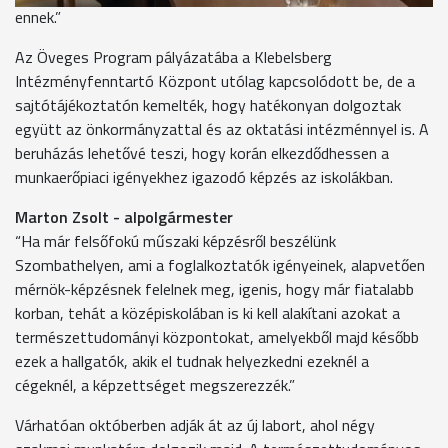
ennek.”
Az Öveges Program pályázatába a Klebelsberg
Intézményfenntartó Központ utólag kapcsolódott be, de a
sajtótájékoztatón kemelték, hogy hatékonyan dolgoztak
együtt az önkormányzattal és az oktatási intézménnyel is. A
beruházás lehetővé teszi, hogy korán elkezdődhessen a
munkaerőpiaci igényekhez igazodó képzés az iskolákban.
Marton Zsolt - alpolgármester
“Ha már felsőfokú műszaki képzésről beszélünk
Szombathelyen, ami a foglalkoztatók igényeinek, alapvetően
mérnök-képzésnek felelnek meg, igenis, hogy már fiatalabb
korban, tehát a középiskolában is ki kell alakítani azokat a
természettudományi központokat, amelyekből majd később
ezek a hallgatók, akik el tudnak helyezkedni ezeknél a
cégeknél, a képzettséget megszerezzék.”
Várhatóan októberben adják át az új labort, ahol négy