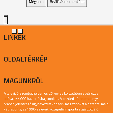
Mégsem
Beállítások mentése
LINKEK
OLDALTÉRKÉP
MAGUNKRÓL
A televízó Szombathelyen és 25 km-es körzetében sugározza
adását, 55.000 háztartásba jutunk el. A kezdeti kéthetente egy
órában jelentkező úgynevezett konzerv magazinokat a hetente, majd
kétnaponta, az 1990-es évek közepétől naponta sugárzott élő