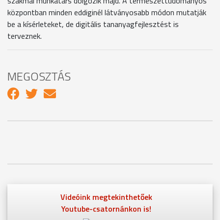
szakmai munkatárs dolgozik majd. A természettudományos
központban minden eddiginél látványosabb módon mutatják
be a kísérleteket, de digitális tananyagfejlesztést is
terveznek.
MEGOSZTÁS
Videóink megtekinthetőek
Youtube-csatornánkon is!