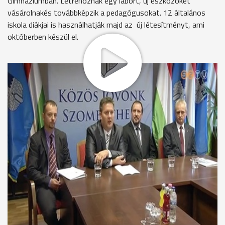
Gimnáziumban. Létrehoznak egy labort, új eszközöket
vásárolnakés továbbképzik a pedagógusokat. 12 általános
iskola diákjai is használhatják majd az új létesítményt, ami
októberben készül el.
A természettudományos tantárgyakat, így a biológiát, a
földrajzot, a kémiát és a fizikát is új teremben tanulhatják
majd a kanizsais diákok, ill. 12 szombathelyi általános iskola
tanulói is. Eszközbeszerzésre, fejlesztésre és a modern
igényeknek megfelelő labor kialakítására nyert a gimnázium
uniós támogatást.
Módos Tibor - igazgató, Kanizsai Dorottya Gimnázium
“Egy lényeges eleme van, hogy ez a fejlesztés lehúzódik az
általános iskolák számára is, ami azt jelenti, hogy az
alapozás, a természettudományos alapozás már
megkezdődhet magas szinten az általános iskolák
közreműködésével. Ez nekünk nagyon fontos, hiszen
nyilvánvaló, hogy lehet és lesz is folytatása középiskolában