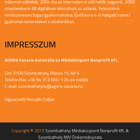
műsorok váltották. 2004 óta az interneten is elérhetők vagyunk. 2008
szeptemberé-től digitálisan készülnek az adások. Televíziónk
rendszeresen fogad gyakornokokat. Évről évre 4-6 hallgató szerez
gyakorlati ismereteket a stúdiónkban.
IMPRESSZUM
AGORA Savaria Kulturális és Médiaközpont Nonprofit Kft.
Cím: 9700 Szombathely, Márius 15. tér 5.
Telefon/fax: +36 94 312 666/ 135-ös mellék
E-mail:
szombathelyitv@agora-savaria.hu
Ügyvezető: Horváth Zoltán
Copyright © 2019
Szombathelyi Médiaközpont Nonprofit Kft. &
Szombathely MJV Önkormányzata