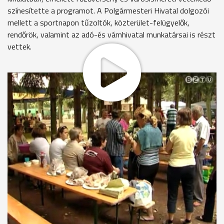
színesítette a programot. A Polgármesteri Hivatal dolgozói
mellett a sportnapon tűzoltók, közterület-felügyelők,
rendőrök, valamint az adó-és vámhivatal munkatársai is részt
vettek.
A városismereti vetélkedő egyik állomásához érkezik a három
fős köztisztviselői csapat.
Nemcsak Szombathely híres szülötteiről, hanem a például az
egykori villamosközlekedésről is akadtak kérdések.
Kultúra után pedig jöhetett a sport. Fociban csaptak össze a
csapatok a sportligeti pályán.
Stéger Gábor
Nagyon jó kezdeményezés. Politikusokkal, kollégákkal más
helyzetben nem nagyon találkozunk, csak a mindennapi
munkában. Így teljesen más oldalról is megismerhetjük