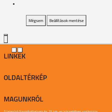
Mégsem
Beállítások mentése
LINKEK
OLDALTÉRKÉP
MAGUNKRÓL
A televízó Szombathelyen és 25 km-es körzetében sugározza