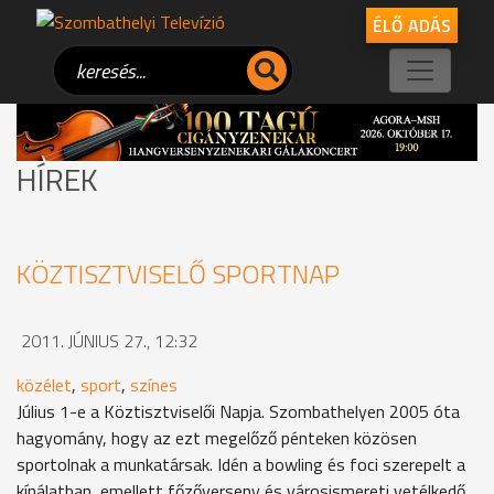
ÉLŐ ADÁS
HÍREK
KÖZTISZTVISELŐ SPORTNAP
2011. JÚNIUS 27., 12:32
közélet
,
sport
,
színes
Július 1-e a Köztisztviselői Napja. Szombathelyen 2005 óta
hagyomány, hogy az ezt megelőző pénteken közösen
sportolnak a munkatársak. Idén a bowling és foci szerepelt a
kínálatban, emellett főzőverseny és városismereti vetélkedő