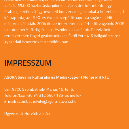
adását, 55.000 háztartásba jutunk el. A kezdeti kéthetente egy
órában jelentkező úgynevezett konzerv magazinokat a hetente, majd
kétnaponta, az 1990-es évek közepétől naponta sugárzott élő
műsorok váltották. 2004 óta az interneten is elérhetők vagyunk. 2008
szeptemberé-től digitálisan készülnek az adások. Televíziónk
rendszeresen fogad gyakornokokat. Évről évre 4-6 hallgató szerez
gyakorlati ismereteket a stúdiónkban.
IMPRESSZUM
AGORA Savaria Kulturális és Médiaközpont Nonprofit Kft.
Cím: 9700 Szombathely, Márius 15. tér 5.
Telefon/fax: +36 94 312 666/ 135-ös mellék
E-mail:
szombathelyitv@agora-savaria.hu
Ügyvezető: Horváth Zoltán