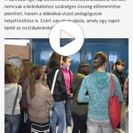
nemcsak a kiránduláshoz szükséges összeg előteremtése
jelenthet, hanem a diákokkal utazó pedagógusok
helyettesítése is. Ezért van olyan iskola, amely egy napot
kijelöl az osztálykirándulásokra.
Zsibongás a Dési iskola aulájában. A diákok azonban nem
órára, hanem jutalomkirándulásra mennek. Hajdinák Kitti már
másodszor vesz ezen részt.
Hajdinák Kitti
, 7.c.
"Az iskolai szerepléssel érdemeltem ki, hogy elmehetek erre a
kirándulásra."
Már több mint 10 éve hagyomány az iskolában, hogy a kiváló
eredményeket elért diákok jutalomkiránduláson vehetnek
részt, mondja Kiss Péter igazgató. Mivel erre az
intézménynek nincs pénze, a költségeket az iskola
alapítványa állja.