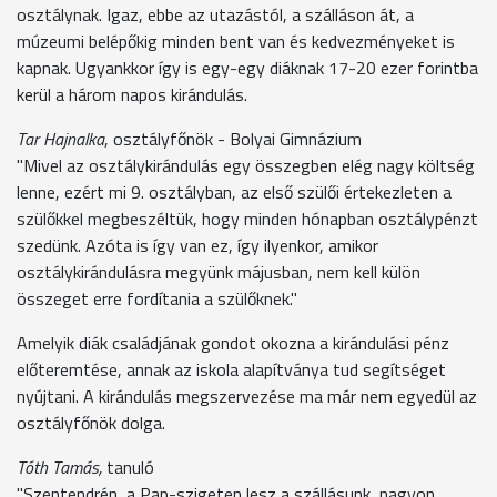
osztálynak. Igaz, ebbe az utazástól, a szálláson át, a
múzeumi belépőkig minden bent van és kedvezményeket is
kapnak. Ugyankkor így is egy-egy diáknak 17-20 ezer forintba
kerül a három napos kirándulás.
Tar Hajnalka
, osztályfőnök - Bolyai Gimnázium
"Mivel az osztálykirándulás egy összegben elég nagy költség
lenne, ezért mi 9. osztályban, az első szülői értekezleten a
szülőkkel megbeszéltük, hogy minden hónapban osztálypénzt
szedünk. Azóta is így van ez, így ilyenkor, amikor
osztálykirándulásra megyünk májusban, nem kell külön
összeget erre fordítania a szülőknek."
Amelyik diák családjának gondot okozna a kirándulási pénz
előteremtése, annak az iskola alapítványa tud segítséget
nyújtani. A kirándulás megszervezése ma már nem egyedül az
osztályfőnök dolga.
Tóth Tamás,
tanuló
"Szentendrén, a Pap-szigeten lesz a szállásunk, nagyon