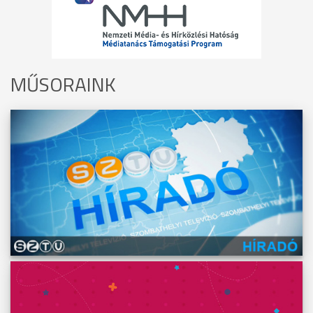
MŰSORAINK