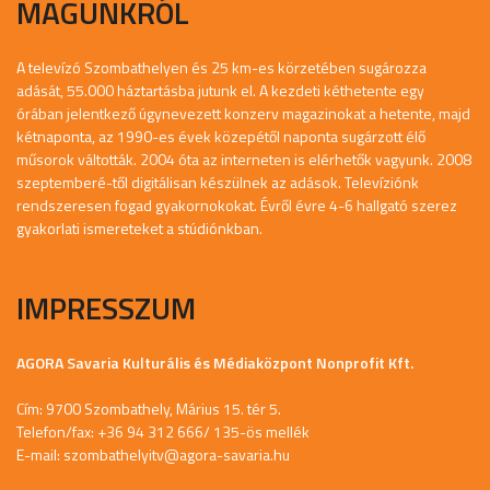
MAGUNKRÓL
A televízó Szombathelyen és 25 km-es körzetében sugározza
adását, 55.000 háztartásba jutunk el. A kezdeti kéthetente egy
órában jelentkező úgynevezett konzerv magazinokat a hetente, majd
kétnaponta, az 1990-es évek közepétől naponta sugárzott élő
műsorok váltották. 2004 óta az interneten is elérhetők vagyunk. 2008
szeptemberé-től digitálisan készülnek az adások. Televíziónk
rendszeresen fogad gyakornokokat. Évről évre 4-6 hallgató szerez
gyakorlati ismereteket a stúdiónkban.
IMPRESSZUM
AGORA Savaria Kulturális és Médiaközpont Nonprofit Kft.
Cím: 9700 Szombathely, Márius 15. tér 5.
Telefon/fax: +36 94 312 666/ 135-ös mellék
E-mail:
szombathelyitv@agora-savaria.hu