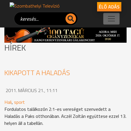
ÉLŐ ADÁS
HÍREK
KIKAPOTT A HALADÁS
2011. MÁRCIUS 21., 11:11
Hali
,
sport
Fordulatos találkozón 2:1-es vereséget szenvedett a
Haladás a Paks otthonában. Aczél Zoltán együttese ezzel 13.
helyen áll a tabellán.