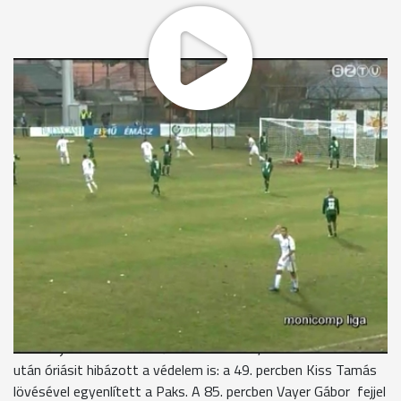
Rendkívül barátságtalan időben mérkőzött meg egymással a
dobogóra hajtó Paks és a kiesőzónától menekülő
Szombathelyi Haladás. A mérkőzés első felében a paksiak
birtokolták többet a labdát, ám két lövésen kívül Rózsának
nem akadt dolga. A félidő közepén merészkedett át a hazaiak
térfelére a szombathelyi csapat, ám az első lehetőségnél,
Oross fejesénél még védeni tudott a hazaiak kapusa. A 29.
percben azonban nem: Kenesei Krisztián végzett el
szabadrúgást a jobb oldalról. A középre tekert labdáról
Guzmics Richárd még lemaradt, de a hosszún érkezett
Halmosi Péter és 4 méterről Csernyánszky Norbert kapujába
lőtt. Kenesei már sérülten végezte el a szabadrúgást, így
cserét kért, Fodrek lépett pályára helyette. A szombathelyiek
támadójátéka ezt követően visszaesett, ráadásul fordulás
után óriásit hibázott a védelem is: a 49. percben Kiss Tamás
lövésével egyenlített a Paks. A 85. percben Vayer Gábor fejjel