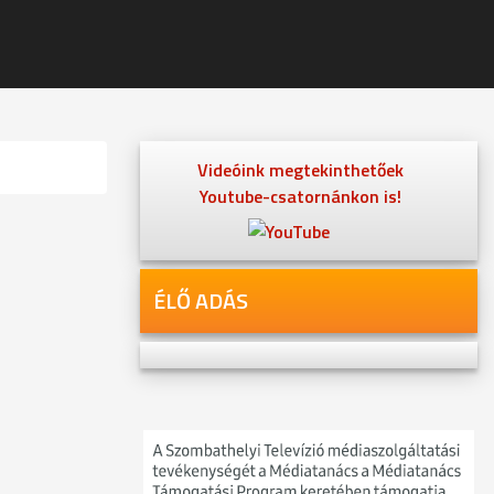
Videóink megtekinthetőek
Youtube-csatornánkon is!
ÉLŐ ADÁS