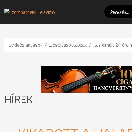
...videós anyagok
...legolvasottabbak
...az elmúlt 24 óra h
HÍREK