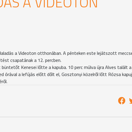
DÁS A VIDEOTON
aladás a Videoton otthonában. A pénteken este lejátszott meccs
etést csapatának a 12. percben.
büntetőt Kenesei lőtte a kapuba. 10 perc múlva újra Alves talált a
órával a lefújás előtt dőlt el, Gosztonyi közelről lőtt Rózsa kapu
ről.