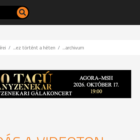
írei
...ez történt a héten
...archivum