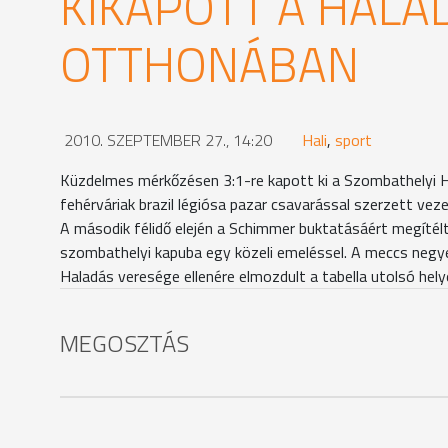
KIKAPOTT A HALA
OTTHONÁBAN
2010. SZEPTEMBER 27., 14:20
Hali
,
sport
Küzdelmes mérkőzésen 3:1-re kapott ki a Szombathelyi H
fehérváriak brazil légiósa pazar csavarással szerzett vez
A második félidő elején a Schimmer buktatásáért megítélt 
szombathelyi kapuba egy közeli emeléssel. A meccs negyed 
Haladás veresége ellenére elmozdult a tabella utolsó helyé
MEGOSZTÁS