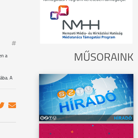
MŰSORAINK
en a
jába. A