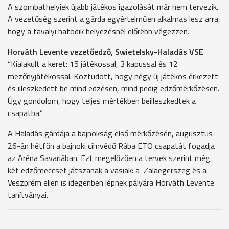
A szombathelyiek újabb játékos igazolását már nem tervezik.
A vezetőség szerint a gárda egyértelműen alkalmas lesz arra,
hogy a tavalyi hatodik helyezésnél előrébb végezzen.
Horváth Levente vezetőedző, Swietelsky-Haladás VSE
“Kialakult a keret: 15 játékossal, 3 kapussal és 12
mezőnyjátékossal. Köztudott, hogy négy új játékos érkezett
és illeszkedett be mind edzésen, mind pedig edzőmérkőzésen.
Úgy gondolom, hogy teljes mértékben beilleszkedtek a
csapatba.”
A Haladás gárdája a bajnokság első mérkőzésén, augusztus
26-án hétfőn a bajnoki címvédő Rába ETO csapatát fogadja
az Aréna Savariában. Ezt megelőzően a tervek szerint még
két edzőmeccset játszanak a vasiak: a Zalaegerszeg és a
Veszprém ellen is idegenben lépnek pályára Horváth Levente
tanítványai.