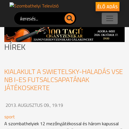
ÉLŐ ADÁS
HÍREK
KIALAKULT A SWIETELSKY-HALADÁS VSE
NB I-ES FUTSALCSAPATÁNAK
JÁTÉKOSKERTE
2013. AUGUSZTUS 09., 19:19
sport
A szombathelyiek 12 mezőnyjátékossal és három kapussal