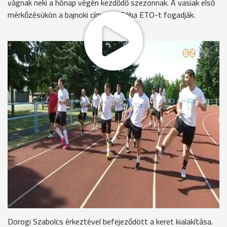
vágnak neki a hónap végén kezdődő szezonnak. A vasiak első
mérkőzésükön a bajnoki címvédő Rába ETO-t fogadják.
Újabb játékost igazolt a 2013-2014-es bajnokságra készülő
Swietelsky-Haladás VSE élvonalbeli futsalcsapata. A
szombathelyiek Dorogi Szabolcsot szerződtették le az NB II-
es Diósgyőr gárdájából. A tehetséges sportoló nagy
reményeket táplál a hamarosan induló szezonnal
kapcsolatban.
Dorogi Szabolcs futsal játékos, Swietelsky-Haladás VSE
“Már volt szerencsém játszani a Haladás ellen kétszer is. Egy
győzelem és egy vereség a mérleg. Jó csapatnak tartottam
eddig is. Ahogy hallom megerősödött a keret és jó
futballistákat igazoltak. Dobogó esélyes lesz a csapat,
legalábbis bízom benne. Jó játékkal szeretném a részemet
kivenni belőle.”
Dorogi Szabolcs érkeztével befejeződött a keret kialakítása.