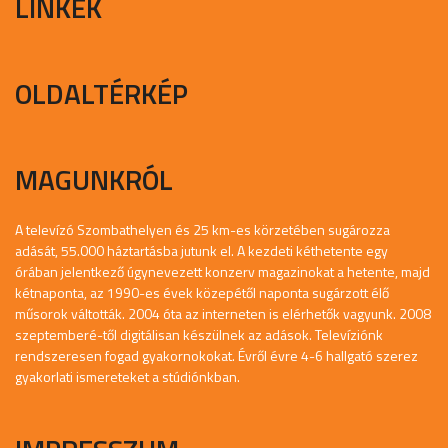
LINKEK
OLDALTÉRKÉP
MAGUNKRÓL
A televízó Szombathelyen és 25 km-es körzetében sugározza
adását, 55.000 háztartásba jutunk el. A kezdeti kéthetente egy
órában jelentkező úgynevezett konzerv magazinokat a hetente, majd
kétnaponta, az 1990-es évek közepétől naponta sugárzott élő
műsorok váltották. 2004 óta az interneten is elérhetők vagyunk. 2008
szeptemberé-től digitálisan készülnek az adások. Televíziónk
rendszeresen fogad gyakornokokat. Évről évre 4-6 hallgató szerez
gyakorlati ismereteket a stúdiónkban.