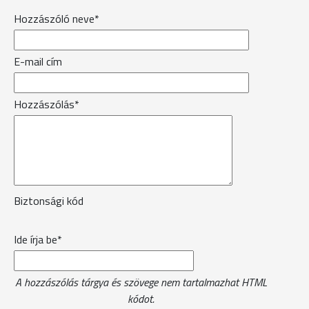
Hozzászóló neve*
E-mail cím
Hozzászólás*
Biztonsági kód
Ide írja be*
A hozzászólás tárgya és szövege nem tartalmazhat HTML
kódot.