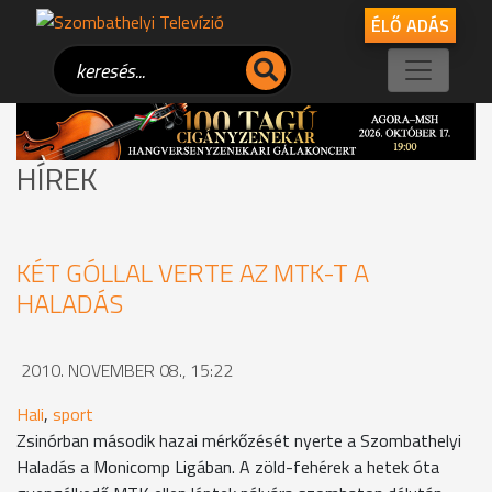
ÉLŐ ADÁS
HÍREK
KÉT GÓLLAL VERTE AZ MTK-T A
HALADÁS
2010. NOVEMBER 08., 15:22
Hali
,
sport
Zsinórban második hazai mérkőzését nyerte a Szombathelyi
Haladás a Monicomp Ligában. A zöld-fehérek a hetek óta