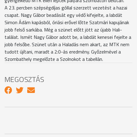
gyengélkedő MTK ellen léptek pályára szombaton délután.
A 23. percben szépségdíjas góllal szerzett vezetést a hazai
csapat. Nagy Gábor beadását egy védő kifejelte, a labdát
Simon Ádám kapásból, óriási erővel lőtte Szatmári kapujának
jobb felső sarkába. Még a szünet előtt jött az újabb Hali-
találat. Ismét Nagy Gábor adott be, a labdát kenesei fejelte a
jobb felsőbe. Szünet után a Haladás nem akart, az MTK nem
tudott újítani, maradt a 2:0-ás eredmény. Győzelmével a
Szombathely megelőzte a Szolnokot a tabellán.
MEGOSZTÁS