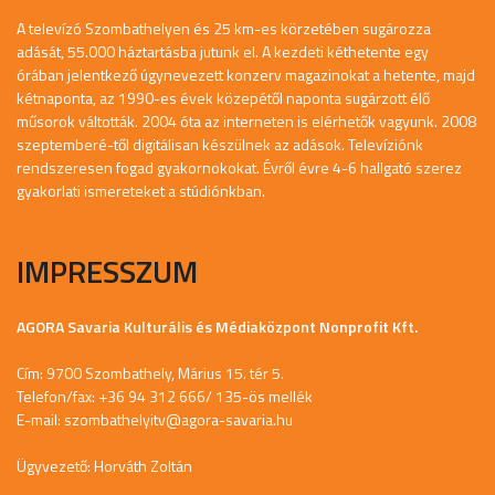
A televízó Szombathelyen és 25 km-es körzetében sugározza
adását, 55.000 háztartásba jutunk el. A kezdeti kéthetente egy
órában jelentkező úgynevezett konzerv magazinokat a hetente, majd
kétnaponta, az 1990-es évek közepétől naponta sugárzott élő
műsorok váltották. 2004 óta az interneten is elérhetők vagyunk. 2008
szeptemberé-től digitálisan készülnek az adások. Televíziónk
rendszeresen fogad gyakornokokat. Évről évre 4-6 hallgató szerez
gyakorlati ismereteket a stúdiónkban.
IMPRESSZUM
AGORA Savaria Kulturális és Médiaközpont Nonprofit Kft.
Cím: 9700 Szombathely, Márius 15. tér 5.
Telefon/fax: +36 94 312 666/ 135-ös mellék
E-mail:
szombathelyitv@agora-savaria.hu
Ügyvezető: Horváth Zoltán