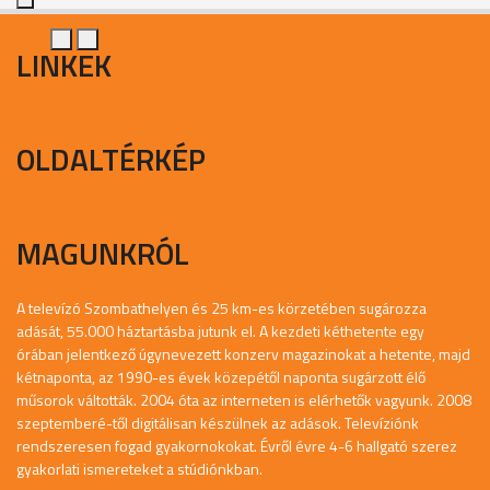
LINKEK
OLDALTÉRKÉP
MAGUNKRÓL
A televízó Szombathelyen és 25 km-es körzetében sugározza
adását, 55.000 háztartásba jutunk el. A kezdeti kéthetente egy
órában jelentkező úgynevezett konzerv magazinokat a hetente, majd
kétnaponta, az 1990-es évek közepétől naponta sugárzott élő
műsorok váltották. 2004 óta az interneten is elérhetők vagyunk. 2008
szeptemberé-től digitálisan készülnek az adások. Televíziónk
rendszeresen fogad gyakornokokat. Évről évre 4-6 hallgató szerez
gyakorlati ismereteket a stúdiónkban.