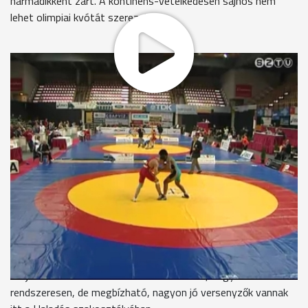
harmadikként zárt. A kontinens-vetélkedésen sajnos nem
lehet olimpiai kvótát szerezni.
Remekül szerepeltek a Haladás VSE szabadfogású bírkózói a
szerb fővárosban zajló Európa-bajnokság harmadik napján. A
25 esztendős Ligeti Dániel a 120 kilósok mezőnyében
egészen a döntőig menetelt és a fináléban is csak nagy
küzdelemben maradt alul a török Akgüllel szemben. A 28 éves,
74 kilogrammos Hatos Gábor ugyan a harmadik fordulóban
kikapott a kétszeres világbajnok orosz Cargustól, ám a
vigaszágon a bronzmeccsig verekedte magát és ott legyőzte
ukrán riválisát.
Veréb István vezetőedző, Haladás VSE
Azt gondolom, hogy ez a két érem tavaly is megvolt. Igaz
most lett egy fényesebb, egy ezüstérem. Minden évben
tudjuk ezeket szállítani. Nem azt mondom, hogy
rendszeresen, de megbízható, nagyon jó versenyzők vannak