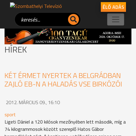
ÉLŐ ADÁS
HÍREK
KÉT ÉRMET NYERTEK A BELGRÁDBAN
ZAJLÓ EB-N A HALADÁS VSE BIRKÓZÓI
2012. MÁRCIUS 09., 16:10
sport
Ligeti Dániel a 120 kilósok mezőnyében lett második, míg a
74 kilogrammosok között szereplő Hatos Gábor