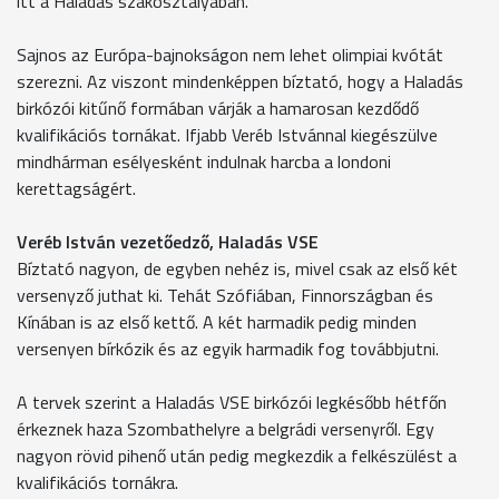
itt a Haladás szakosztályában.
Sajnos az Európa-bajnokságon nem lehet olimpiai kvótát
szerezni. Az viszont mindenképpen bíztató, hogy a Haladás
birkózói kitűnő formában várják a hamarosan kezdődő
kvalifikációs tornákat. Ifjabb Veréb Istvánnal kiegészülve
mindhárman esélyesként indulnak harcba a londoni
kerettagságért.
Veréb István vezetőedző, Haladás VSE
Bíztató nagyon, de egyben nehéz is, mivel csak az első két
versenyző juthat ki. Tehát Szófiában, Finnországban és
Kínában is az első kettő. A két harmadik pedig minden
versenyen bírkózik és az egyik harmadik fog továbbjutni.
A tervek szerint a Haladás VSE birkózói legkésőbb hétfőn
érkeznek haza Szombathelyre a belgrádi versenyről. Egy
nagyon rövid pihenő után pedig megkezdik a felkészülést a
kvalifikációs tornákra.