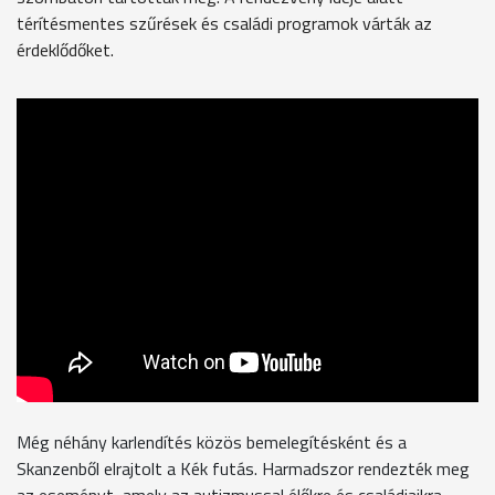
térítésmentes szűrések és családi programok várták az
érdeklődőket.
Még néhány karlendítés közös bemelegítésként és a
Skanzenből elrajtolt a Kék futás. Harmadszor rendezték meg
az eseményt, amely az autizmussal élőkre és családjaikra,