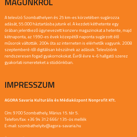
MAGUNKRÓL
A televízó Szombathelyen és 25 km-es körzetében sugározza
adását, 55.000 háztartásba jutunk el. A kezdeti kéthetente egy
órában jelentkező úgynevezett konzerv magazinokat a hetente, majd
kétnaponta, az 1990-es évek közepétől naponta sugárzott élő
műsorok váltották. 2004 óta az interneten is elérhetők vagyunk. 2008
szeptemberé-től digitálisan készülnek az adások. Televíziónk
rendszeresen fogad gyakornokokat. Évről évre 4-6 hallgató szerez
gyakorlati ismereteket a stúdiónkban.
IMPRESSZUM
AGORA Savaria Kulturális és Médiaközpont Nonprofit Kft.
Cím: 9700 Szombathely, Márius 15. tér 5.
Telefon/fax: +36 94 312 666/ 135-ös mellék
E-mail:
szombathelyitv@agora-savaria.hu