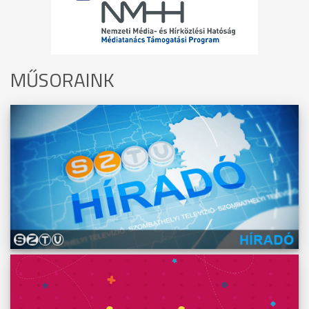
MŰSORAINK