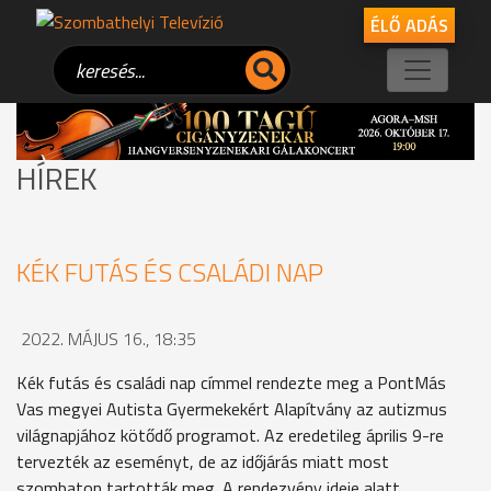
ÉLŐ ADÁS
HÍREK
KÉK FUTÁS ÉS CSALÁDI NAP
2022. MÁJUS 16., 18:35
Kék futás és családi nap címmel rendezte meg a PontMás
Vas megyei Autista Gyermekekért Alapítvány az autizmus
világnapjához kötődő programot. Az eredetileg április 9-re
tervezték az eseményt, de az időjárás miatt most
szombaton tartották meg. A rendezvény ideje alatt