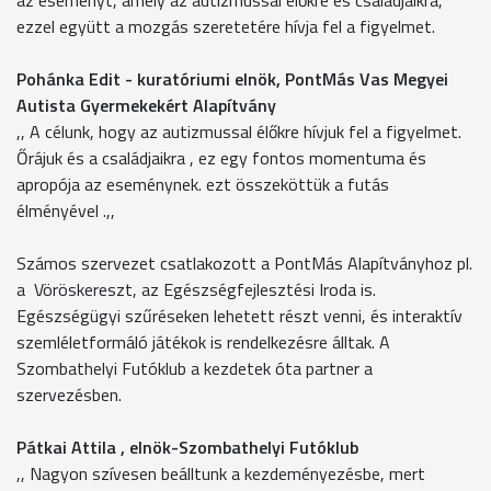
ezzel együtt a mozgás szeretetére hívja fel a figyelmet.
Pohánka Edit - kuratóriumi elnök, PontMás Vas Megyei
Autista Gyermekekért Alapítvány
,, A célunk, hogy az autizmussal élőkre hívjuk fel a figyelmet.
Őrájuk és a családjaikra , ez egy fontos momentuma és
apropója az eseménynek. ezt összeköttük a futás
élményével .,,
Számos szervezet csatlakozott a PontMás Alapítványhoz pl.
a Vöröskereszt, az Egészségfejlesztési Iroda is.
Egészségügyi szűréseken lehetett részt venni, és interaktív
szemléletformáló játékok is rendelkezésre álltak. A
Szombathelyi Futóklub a kezdetek óta partner a
szervezésben.
Pátkai Attila , elnök-Szombathelyi Futóklub
,, Nagyon szívesen beálltunk a kezdeményezésbe, mert