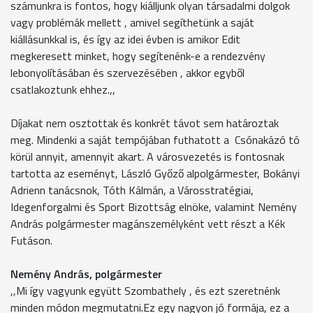
számunkra is fontos, hogy kiálljunk olyan társadalmi dolgok
vagy problémák mellett , amivel segíthetünk a saját
kiállásunkkal is, és így az idei évben is amikor Edit
megkeresett minket, hogy segítenénk-e a rendezvény
lebonyolításában és szervezésében , akkor egyből
csatlakoztunk ehhez.,,
Díjakat nem osztottak és konkrét távot sem határoztak
meg. Mindenki a saját tempójában futhatott a Csónakázó tó
körül annyit, amennyit akart. A városvezetés is fontosnak
tartotta az eseményt, László Győző alpolgármester, Bokányi
Adrienn tanácsnok, Tóth Kálmán, a Városstratégiai,
Idegenforgalmi és Sport Bizottság elnöke, valamint Nemény
András polgármester magánszemélyként vett részt a Kék
Futáson.
Nemény András, polgármester
,,Mi így vagyunk együtt Szombathely , és ezt szeretnénk
minden módon megmutatni.Ez egy nagyon jó formája, ez a