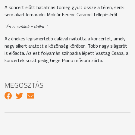
A koncert előtt hatalmas tömeg gyűlt össze a téren, senki
sem akart lemaradni Molnár Ferenc Caramel fellépéséről.
"Én is szállok e dallal..."
Az énekes legismertebb dalával nyitotta a koncertet, amely
nagy sikert aratott a közönség körében. Több nagy slágerét
is előadta. Az est folyamán színpadra lépett Vastag Csaba, a
koncertek sorát pedig Gege Piano műsora zárta.
MEGOSZTÁS