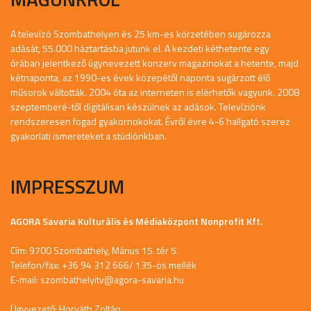
A televízó Szombathelyen és 25 km-es körzetében sugározza
adását, 55.000 háztartásba jutunk el. A kezdeti kéthetente egy
órában jelentkező úgynevezett konzerv magazinokat a hetente, majd
kétnaponta, az 1990-es évek közepétől naponta sugárzott élő
műsorok váltották. 2004 óta az interneten is elérhetők vagyunk. 2008
szeptemberé-től digitálisan készülnek az adások. Televíziónk
rendszeresen fogad gyakornokokat. Évről évre 4-6 hallgató szerez
gyakorlati ismereteket a stúdiónkban.
IMPRESSZUM
AGORA Savaria Kulturális és Médiaközpont Nonprofit Kft.
Cím: 9700 Szombathely, Márius 15. tér 5.
Telefon/fax: +36 94 312 666/ 135-ös mellék
E-mail:
szombathelyitv@agora-savaria.hu
Ügyvezető: Horváth Zoltán