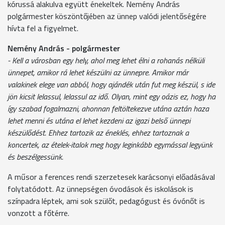
kórussá alakulva együtt énekeltek. Nemény András
polgármester köszöntőjében az ünnep valódi jelentőségére
hívta fel a figyelmet.
Nemény András - polgármester
- Kell a városban egy hely, ahol meg lehet élni a rohanás nélküli
ünnepet, amikor rá lehet készülni az ünnepre. Amikor már
valakinek elege van abból, hogy ajándék után fut meg készül, s ide
jön kicsit lelassul, lelassul az idő. Olyan, mint egy oázis ez, hogy ha
így szabad fogalmazni, ahonnan feltöltekezve utána aztán haza
lehet menni és utána el lehet kezdeni az igazi belső ünnepi
készülődést. Ehhez tartozik az éneklés, ehhez tartoznak a
koncertek, az ételek-italok meg hogy leginkább egymással legyünk
és beszélgessünk.
A műsor a ferences rendi szerzetesek karácsonyi előadásával
folytatódott. Az ünnepségen óvodások és iskolások is
színpadra léptek, ami sok szülőt, pedagógust és óvónőt is
vonzott a főtérre.