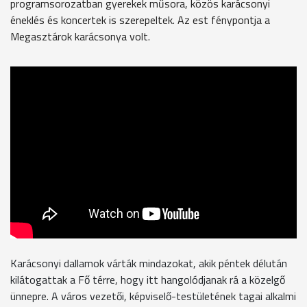
programsorozatban gyerekek műsora, közös karácsonyi
éneklés és koncertek is szerepeltek. Az est fénypontja a
Megasztárok karácsonya volt.
Karácsonyi dallamok várták mindazokat, akik péntek délután
kilátogattak a Fő térre, hogy itt hangolódjanak rá a közelgő
ünnepre. A város vezetői, képviselő-testületének tagai alkalmi