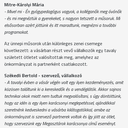
Mitre-Károlyi Mária
- Mivel mi - Én gyógypedagógus vagyok, a kolléganők meg óvónők
- és mi megnéztük a gyerekeket, s nagyon tetszett a műsoruk. Mi
elsősorban azért jöttünk és itt maradtunk, megnézni a további
programokat.
Az ünnepi műsorok után különleges zenei csemege
következett: a vásárban részt vevő vállalkozók egy tavaly
született ötletet valósítottak meg, amelyhez az
önkormányzat is partnerként csatlakozott.
Székedli Bertold - szervező, vállalkozó
- A tavalyi évben a vásár végén volt egy ilyen kezdeményezés, amit
közösen találtunk ki a kereskedők és a vendéglátók. Akkor sajnos
technikai okok miatt nem tudtuk megvalósítani, s úgy döntöttünk,
hogy az idén is egy ilyen karácsonyi meglepetéssel, ajándékkal
szeretnénk kedveskedni a vásárba kilátogatókkal, amibe az
önkormányzat is szervező partnerek voltak és így jött az ötlet,
hogy szervezünk egy Megasztárok karácsonya című eseményt.