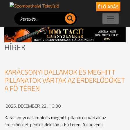
ÉLŐ ADÁS
HÍREK
KARÁCSONYI DALLAMOK ÉS MEGHITT
PILLANATOK VÁRTÁK AZ ÉRDEKLŐDŐKET
A FŐ TÉREN
2025. DECEMBER 22., 13:30
Karácsonyi dallamok és meghitt pillanatok várták az
érdeklődőket péntek délután a Fő téren. Az adventi