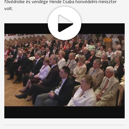
fővédnöke és vendége Hende Csaba honvédelmi miniszter
volt.
Az egyesület megalakulásának 10. évfordulója alkalmából
tartott rendezvényen a látogatók elsőként az egyesület
elnökének az elmúlt évről szóló beszámolóját hallgathatták
meg, majd a jubiláló egyesületről következett képes
beszámoló. Hende Csaba honvédelmi miniszter köszöntője
után az est díszvendégével, Szarvas József, Jászai
díjas,érdemes művésszel halhattak beszélgetést a
résztvevők.
MEGOSZTÁS