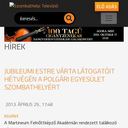
ÉLŐ ADÁS
HÍREK
JUBILEUMI ESTRE VÁRTA LÁTOGATÓIT
HÉTVÉGÉN A POLGÁRI EGYESÜLET
SZOMBATHELYÉRT
2013. ÁPRILIS 29., 17:48
közélet
A Martineum Felnőttképző Akadémián rendezett találkozó