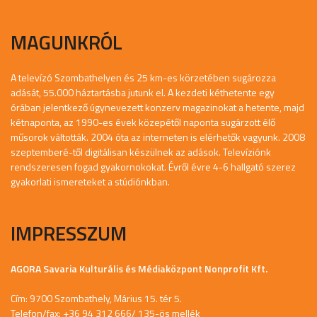
MAGUNKRÓL
A televízó Szombathelyen és 25 km-es körzetében sugározza
adását, 55.000 háztartásba jutunk el. A kezdeti kéthetente egy
órában jelentkező úgynevezett konzerv magazinokat a hetente, majd
kétnaponta, az 1990-es évek közepétől naponta sugárzott élő
műsorok váltották. 2004 óta az interneten is elérhetők vagyunk. 2008
szeptemberé-től digitálisan készülnek az adások. Televíziónk
rendszeresen fogad gyakornokokat. Évről évre 4-6 hallgató szerez
gyakorlati ismereteket a stúdiónkban.
IMPRESSZUM
AGORA Savaria Kulturális és Médiaközpont Nonprofit Kft.
Cím: 9700 Szombathely, Márius 15. tér 5.
Telefon/fax: +36 94 312 666/ 135-ös mellék