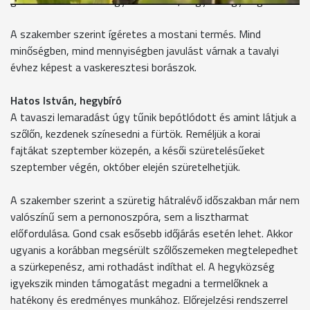
gazdának odakellett figyelnie ahhoz, hogy ne legyen gond."
A szakember szerint ígéretes a mostani termés. Mind
minőségben, mind mennyiségben javulást várnak a tavalyi
évhez képest a vaskeresztesi borászok.
Hatos István, hegybíró
A tavaszi lemaradást úgy tűnik bepótlódott és amint látjuk a
szőlőn, kezdenek színesedni a fürtök. Reméljük a korai
fajtákat szeptember közepén, a késői szüretelésűeket
szeptember végén, október elején szüretelhetjük.
A szakember szerint a szüretig hátralévő időszakban már nem
valószínű sem a pernonoszpóra, sem a lisztharmat
előfordulása. Gond csak esősebb időjárás esetén lehet. Akkor
ugyanis a korábban megsérült szőlőszemeken megtelepedhet
a szürkepenész, ami rothadást indíthat el. A hegyközség
igyekszik minden támogatást megadni a termelőknek a
hatékony és eredményes munkához. Előrejelzési rendszerrel