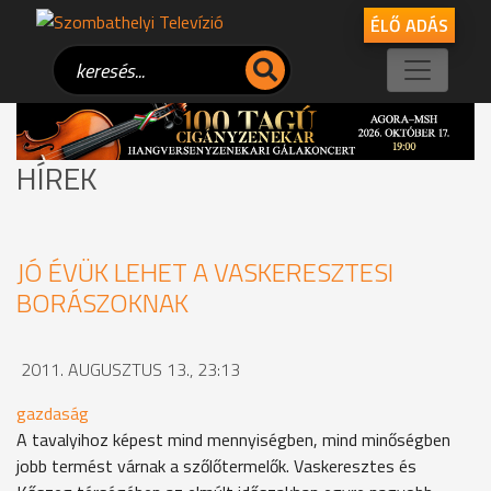
ÉLŐ ADÁS
HÍREK
JÓ ÉVÜK LEHET A VASKERESZTESI
BORÁSZOKNAK
2011. AUGUSZTUS 13., 23:13
gazdaság
A tavalyihoz képest mind mennyiségben, mind minőségben
jobb termést várnak a szőlőtermelők. Vaskeresztes és