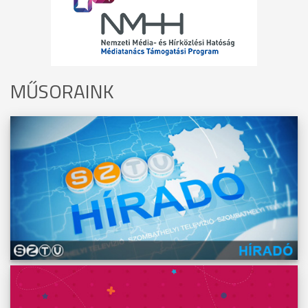
MŰSORAINK