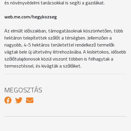
és növényvédelmi tanácsokkal is segíti a gazdákat.
web.me.com/hegykozseg
Az elmúlt időszakban, támogatásoknak köszönhetően, több
hektáron telepítettek szőlőt a térségben. Jellemzően a
nagyobb, 4-5 hektáros területettel rendelkező termelők
vágtak bele új ültetvény létrehozásába. A kisbirtokos, idősebb
szőlőtulajdonosok közül viszont többen is felhagytak a
termesztéssel, és kivágták a szőlőiket.
MEGOSZTÁS