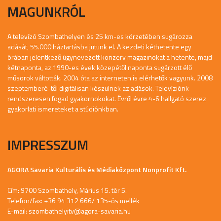
MAGUNKRÓL
A televízó Szombathelyen és 25 km-es körzetében sugározza
adását, 55.000 háztartásba jutunk el. A kezdeti kéthetente egy
órában jelentkező úgynevezett konzerv magazinokat a hetente, majd
kétnaponta, az 1990-es évek közepétől naponta sugárzott élő
műsorok váltották. 2004 óta az interneten is elérhetők vagyunk. 2008
szeptemberé-től digitálisan készülnek az adások. Televíziónk
rendszeresen fogad gyakornokokat. Évről évre 4-6 hallgató szerez
gyakorlati ismereteket a stúdiónkban.
IMPRESSZUM
AGORA Savaria Kulturális és Médiaközpont Nonprofit Kft.
Cím: 9700 Szombathely, Márius 15. tér 5.
Telefon/fax: +36 94 312 666/ 135-ös mellék
E-mail:
szombathelyitv@agora-savaria.hu