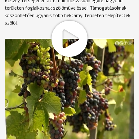
Kőszeg térségében az elmúlt időszakban egyre nagyobb
területen foglalkoznak szőlőműveléssel. Támogatásoknak
köszönhetően ugyanis több hektárnyi területen telepítettek
szőlőt.
"A szőlő a zsendülés időszakát elkezdte, az érés szakaszában
van."
Hatos István hegybíró az egyik vaskeresztesi szőlőben
beszél arról, hol tart a növény fejlődése. A tavaszi hűvösebb,
szárazabb időjárás miatt a virágzás is később zajlott ezen a
területen. Aztán megjött a jóidő: a 20 fok feletti hőmérséklet
és a 90% körüli relatív páratartalom segítette a szőlő
fejlődését, de a különböző gombabetegségeknek is
kedvezett.
"Egy ilyen peronoszpóra gombát lehet látni, meg ezen a picike
levélkén, ami hónaljból fejlődött. A fertőzés jelen volt, a