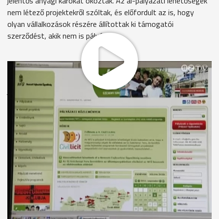
jelentős anyagi károkat okoztak. Az ál-pályázati lehetőségek
nem létező projektekről szóltak, és előfordult az is, hogy
olyan vállalkozások részére állítottak ki támogatói
szerződést, akik nem is pályáztak.
A Nemzeti Fejlesztési Ügynökség felhívja a pályázók
figyelmét, hogy pályázatuk benyújtása során körültekintően
járjanak el. Ellenőrizzék a pályázat azonosító számát és
minden egyéb adatát a
www.nfu.hu
honlapon. Az ügynökség
arra figyelmeztet, hogy az utóbbi időben felszámolás alatt
álló vagy fiktív pályázati tanácsadó cégek is megjelentek, így
aki közvetítőt vesz igénybe a pályázati eljárásban, keresse fel
személyesen az irodát, és ellenőrizze, hogy a vállalkozás
szerepel-e a cégnyilvántartásban. Az ügynökség a
www.anti-
lop.hu
weboldalon várja a bejelentéseket az uniós
támogatásokhoz köthető visszaélésekkel kapcsolatban.