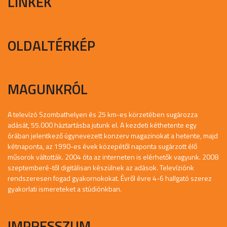
LINKEK
OLDALTÉRKÉP
MAGUNKRÓL
A televízó Szombathelyen és 25 km-es körzetében sugározza
adását, 55.000 háztartásba jutunk el. A kezdeti kéthetente egy
órában jelentkező úgynevezett konzerv magazinokat a hetente, majd
kétnaponta, az 1990-es évek közepétől naponta sugárzott élő
műsorok váltották. 2004 óta az interneten is elérhetők vagyunk. 2008
szeptemberé-től digitálisan készülnek az adások. Televíziónk
rendszeresen fogad gyakornokokat. Évről évre 4-6 hallgató szerez
gyakorlati ismereteket a stúdiónkban.
IMPRESSZUM