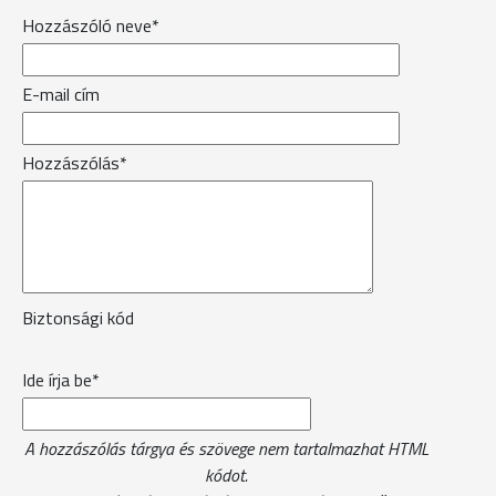
Hozzászóló neve*
E-mail cím
Hozzászólás*
Biztonsági kód
Ide írja be*
A hozzászólás tárgya és szövege nem tartalmazhat HTML
kódot.