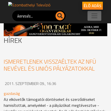
ÉLŐ ADÁS
HÍREK
ISMERETLENEK VISSZAÉLTEK AZ NFÜ
NEVÉVEL ÉS UNIÓS PÁLYÁZATOKKAL
2011. SZEPTEMBER 09., 16:36
gazdaság
Az elkövetők támogatói döntéseket és szerződéseket
hamisítottak, amelyekkel - a pályázókat megtévesztve -